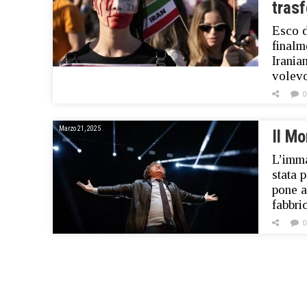
trasf
Esco d
finalm
Irania
volevo
0
Marzo 21, 2025
Il Mo
L’imma
stata 
pone a
fabbri
0