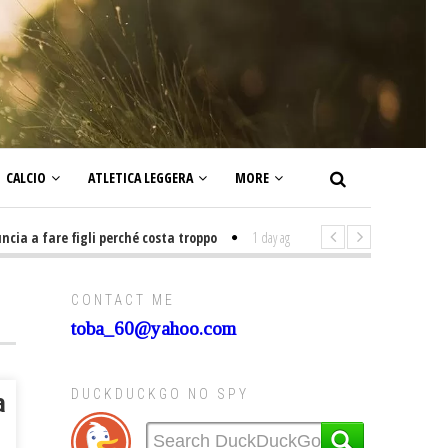
CALCIO
ATLETICA LEGGERA
MORE
a fare figli perché costa troppo
1 day ago
-
Non mi interesso di politica
CONTACT ME
toba_60@yahoo.com
DUCKDUCKGO NO SPY
a