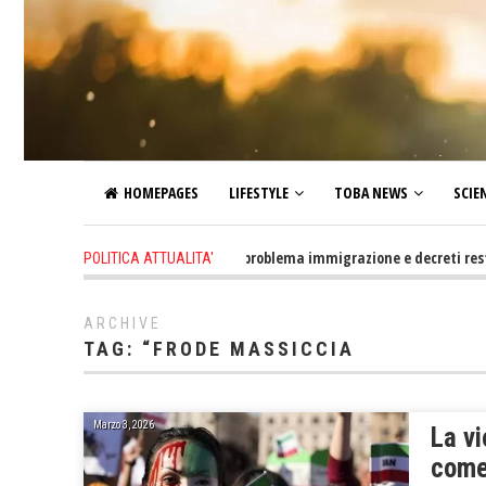
HOMEPAGES
LIFESTYLE
TOBA NEWS
SCIE
13 hours ago
-
Altro che problema immigrazione e decreti restrittivi d
POLITICA ATTUALITA'
ARCHIVE
TAG:
“FRODE MASSICCIA
Marzo 3, 2026
La vi
come 