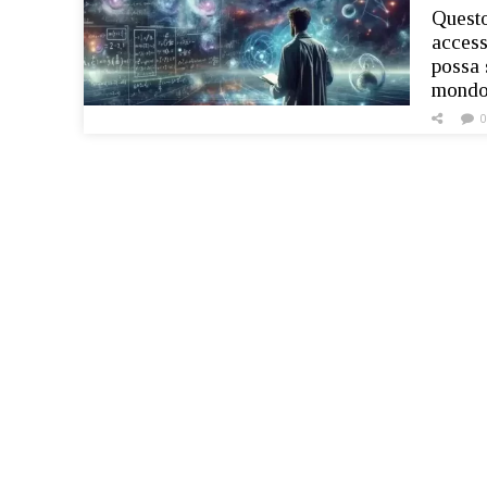
Questo
access
possa 
mondo 
0