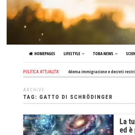
HOMEPAGES
LIFESTYLE
TOBA NEWS
SCIE
1 day ago
-
Altro che problema immigrazione e decreti restrittivi del
POLITICA ATTUALITA'
ARCHIVE
TAG:
GATTO DI SCHRÖDINGER
Maggio 8, 2026
La tu
ed è 