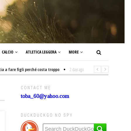
CALCIO
ATLETICA LEGGERA
MORE
fare figli perché costa troppo
2 days ago
-
Non mi interesso di politica 
CONTACT ME
toba_60@yahoo.com
DUCKDUCKGO NO SPY