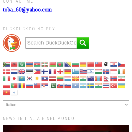
CONTACT ME
toba_60@yahoo.com
DUCKDUCKGO NO SPY
NEWS IN ITALIA E NEL MONDO