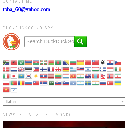
CONTACT ME
toba_60@yahoo.com
DUCKDUCKGO NO SPY
NEWS IN ITALIA E NEL MONDO