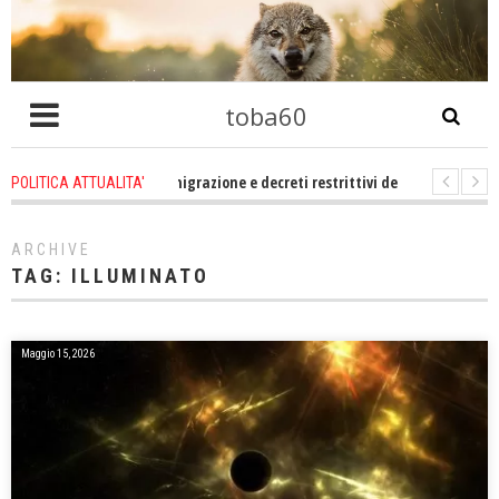
toba60
 che problema immigrazione e decreti restrittivi della libertà sociale e civil
POLITICA ATTUALITA'
evene un po zitti! Le atrocità a Gaza non sono altro che l'incarnazione perfe
ARCHIVE
TAG:
ILLUMINATO
Maggio 15, 2026