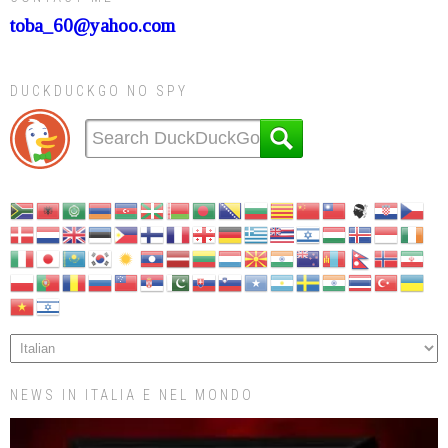
toba_60@yahoo.com
DUCKDUCKGO NO SPY
NEWS IN ITALIA E NEL MONDO