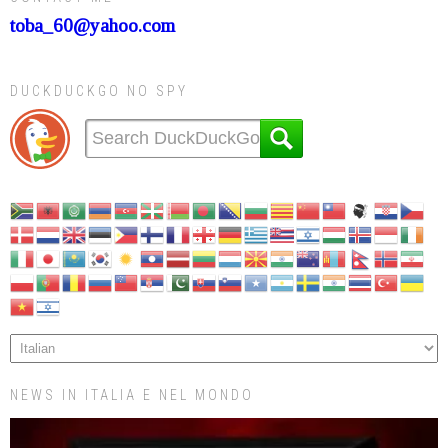
toba_60@yahoo.com
DUCKDUCKGO NO SPY
NEWS IN ITALIA E NEL MONDO