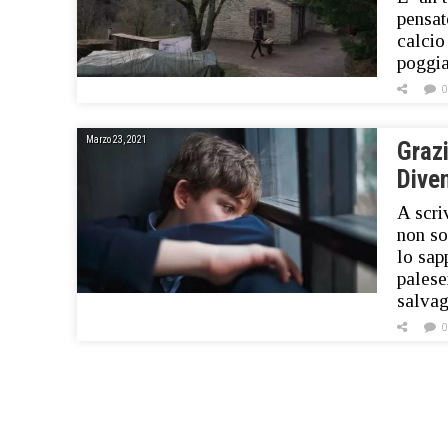
pensat
calcio
poggia
0
Marzo 23, 2021
Grazi
Dive
A scri
non so
lo sap
palese
salva
0