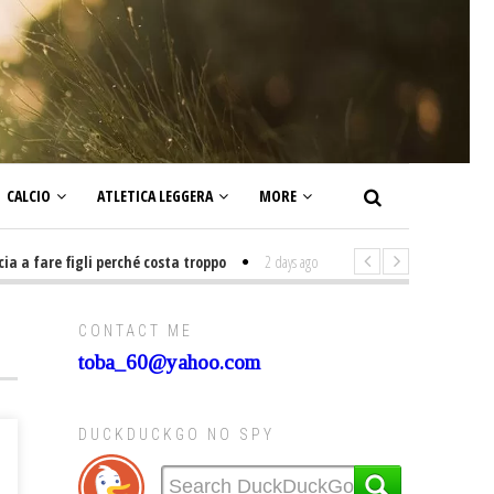
CALCIO
ATLETICA LEGGERA
MORE
fare figli perché costa troppo
2 days ago
-
Non mi interesso di politica 
CONTACT ME
toba_60@yahoo.com
DUCKDUCKGO NO SPY