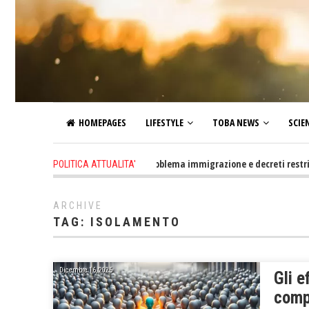
HOMEPAGES
LIFESTYLE
TOBA NEWS
SCIE
1 day ago
-
Altro che problema immigrazione e decreti restrittivi del
POLITICA ATTUALITA'
ARCHIVE
TAG:
ISOLAMENTO
Dicembre 16, 2025
Gli e
comp