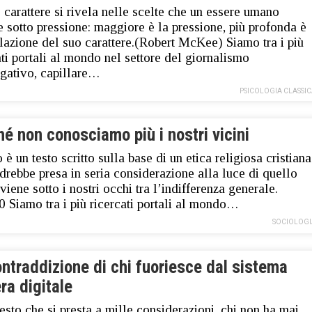
o carattere si rivela nelle scelte che un essere umano
 sotto pressione: maggiore è la pressione, più profonda è
elazione del suo carattere.(Robert McKee) Siamo tra i più
ati portali al mondo nel settore del giornalismo
igativo, capillare…
PSICOLOGIA CLASSI
é non conosciamo più i nostri vicini
 è un testo scritto sulla base di un etica religiosa cristiana
drebbe presa in seria considerazione alla luce di quello
viene sotto i nostri occhi tra l’indifferenza generale.
 Siamo tra i più ricercati portali al mondo…
SOCIOLOGI
ntraddizione di chi fuoriesce dal sistema
era digitale
testo che si presta a mille considerazioni, chi non ha mai