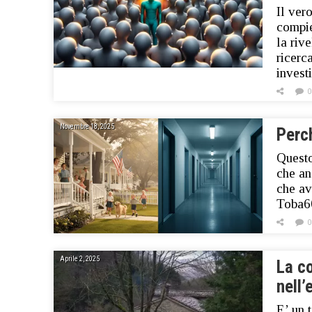
Il ver
compie
la riv
ricerc
invest
0
Novembre 18, 2025
Perch
Questo
che an
che av
Toba60
0
Aprile 2, 2025
La co
nell’
E’ un 