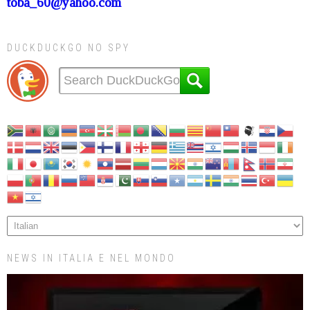
toba_60@yahoo.com
DUCKDUCKGO NO SPY
NEWS IN ITALIA E NEL MONDO