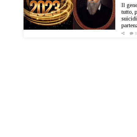
Il gen
tutto, 
suicid
parten
0