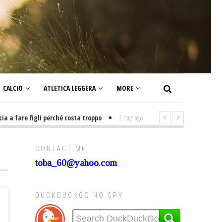
CALCIO
ATLETICA LEGGERA
MORE
fare figli perché costa troppo
2 days ago
-
Non mi interesso di politica 
CONTACT ME
toba_60@yahoo.com
DUCKDUCKGO NO SPY