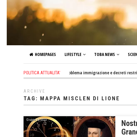
HOMEPAGES
LIFESTYLE
TOBA NEWS
SCIE
1 day ago
-
Altro che problema immigrazione e decreti restrittivi del
POLITICA ATTUALITA'
ARCHIVE
TAG:
MAPPA MISCLEN DI LIONE
Giugno 13, 2023
Nost
Gran