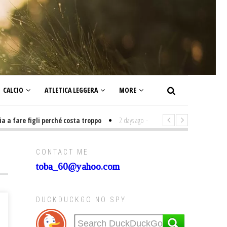
CALCIO
ATLETICA LEGGERA
MORE
are figli perché costa troppo
2 days ago
-
Non mi interesso di politica s
CONTACT ME
toba_60@yahoo.com
DUCKDUCKGO NO SPY