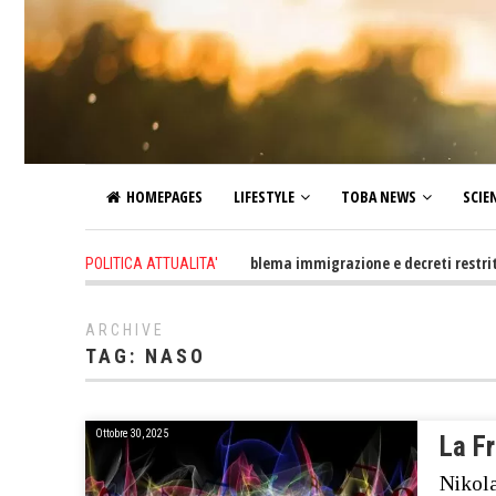
HOMEPAGES
LIFESTYLE
TOBA NEWS
SCIE
1 day ago
-
Altro che problema immigrazione e decreti restrittivi dell
POLITICA ATTUALITA'
ARCHIVE
TAG:
NASO
Ottobre 30, 2025
La F
Nikola