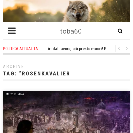
toba60
ago
-
Più tardi ti ritiri dal lavoro, più presto muori! E non ti godi la pensione
POLITICA ATTUALITA'
go
-
Obbedire all'ordine di uccidere un essere umano è omicidio!
1 wee
ARCHIVE
TAG:
“ROSENKAVALIER
Marzo 29, 2024