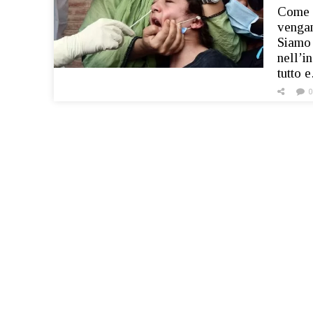
Come g
vengan
Siamo 
nell’i
tutto 
0