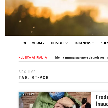
HOMEPAGES
LIFESTYLE
TOBA NEWS
SCIE
1 day ago
-
Altro che problema immigrazione e decreti restrittivi de
POLITICA ATTUALITA'
ARCHIVE
TAG:
RT-PCR
Luglio 27, 2021
Frod
Inaud