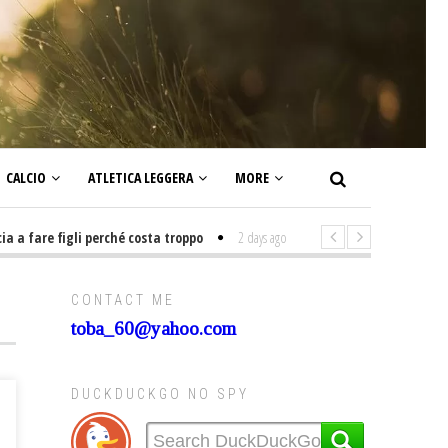
CALCIO
ATLETICA LEGGERA
MORE
fare figli perché costa troppo
2 days ago
-
Non mi interesso di politica 
CONTACT ME
toba_60@yahoo.com
DUCKDUCKGO NO SPY