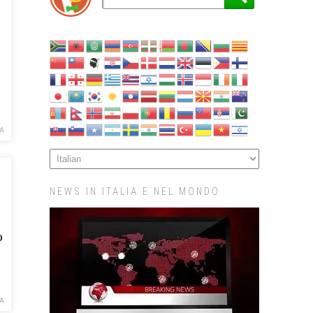
A
NEWS IN ITALIA E NEL MONDO
o
A