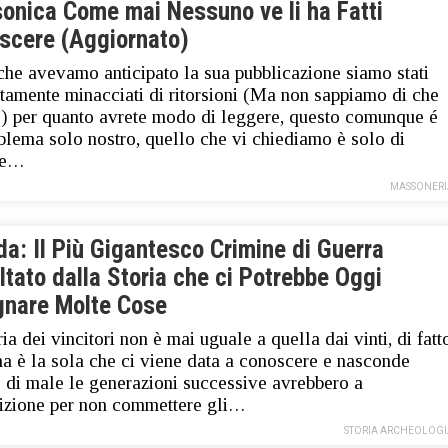
onica Come mai Nessuno ve li ha Fatti
scere (Aggiornato)
he avevamo anticipato la sua pubblicazione siamo stati
itamente minacciati di ritorsioni (Ma non sappiamo di che
) per quanto avrete modo di leggere, questo comunque é
blema solo nostro, quello che vi chiediamo è solo di
re…
MASSONERI
a: Il Più Gigantesco Crimine di Guerra
tato dalla Storia che ci Potrebbe Oggi
gnare Molte Cose
ria dei vincitori non è mai uguale a quella dai vinti, di fatt
ma è la sola che ci viene data a conoscere e nasconde
 di male le generazioni successive avrebbero a
izione per non commettere gli…
STORIA ARCHEOLOGI