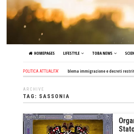
HOMEPAGES
LIFESTYLE
TOBA NEWS
SCIE
1 day ago
-
Altro che problema immigrazione e decreti restrittivi dell
POLITICA ATTUALITA'
ARCHIVE
TAG:
SASSONIA
Maggio 22, 2026
Orga
Stato