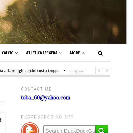
CALCIO
ATLETICA LEGGERA
MORE
are figli perché costa troppo
2 days ago
-
Non mi interesso di politica s
CONTACT ME
toba_60@yahoo.com
DUCKDUCKGO NO SPY
e