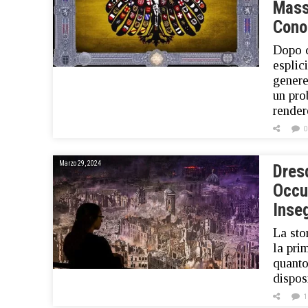
Mass
Cono
Dopo c
esplic
genere
un pro
rende
0
Marzo 29, 2024
Dresd
Occul
Inse
La sto
la pri
quanto
dispos
1