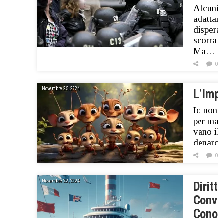
Alcuni
adatta
disper
scorra
Ma…
0
Novembre 25, 2024
L’Im
Io non
per ma
vano i
denaro
0
Novembre 22, 2024
Dirit
Conv
Cono