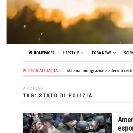
HOMEPAGES
LIFESTYLE
TOBA NEWS
SCIE
2 days ago
-
Altro che problema immigrazione e decreti restrittivi del
POLITICA ATTUALITA'
ARCHIVE
TAG:
STATO DI POLIZIA
Febbraio 9, 2026
Ameri
espor