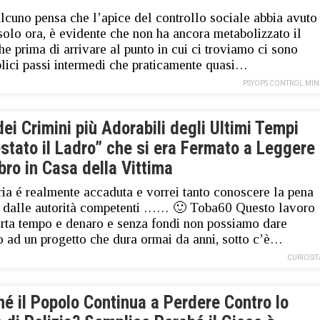
lcuno pensa che l’apice del controllo sociale abbia avuto
 solo ora, è evidente che non ha ancora metabolizzato il
che prima di arrivare al punto in cui ci troviamo ci sono
lici passi intermedi che praticamente quasi…
PSYOPS CONTROL MIN
ei Crimini più Adorabili degli Ultimi Tempi
stato il Ladro” che si era Fermato a Leggere
bro in Casa della Vittima
ria é realmente accaduta e vorrei tanto conoscere la pena
ta dalle autorità competenti …… 🙂 Toba60 Questo lavoro
ta tempo e denaro e senza fondi non possiamo dare
o ad un progetto che dura ormai da anni, sotto c’è…
CURIOSIT
é il Popolo Continua a Perdere Contro lo