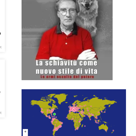
o
A'
e
A'