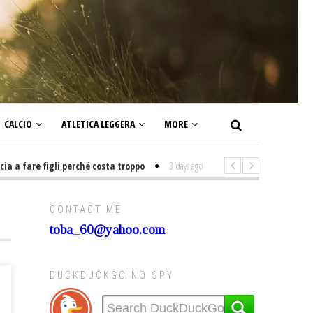
CALCIO
ATLETICA LEGGERA
MORE
fare figli perché costa troppo
3 days ago
-
Non mi interesso di politica 
CONTACT ME
toba_60@yahoo.com
DUCKDUCKGO NO SPY