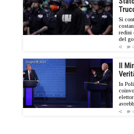
Stato
Truc
Si con
costan
redini
del go
0
Giugno 28, 2024
Il Mi
Veri
In Pol
coinvo
elettor
avrebb
0