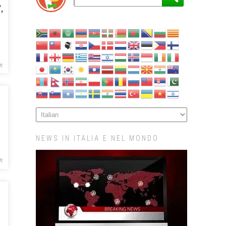
,
A'
NEWS IN ITALIA E NEL MONDO
A'