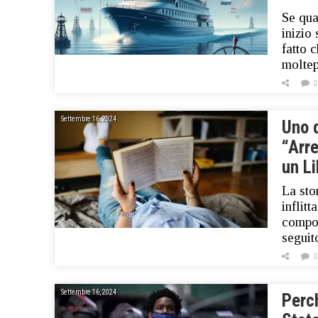
Se qua
inizio
fatto 
moltep
0
Settembre 16, 2024
Uno d
“Arre
un Li
La sto
inflit
compor
seguit
0
Settembre 16, 2024
Perch