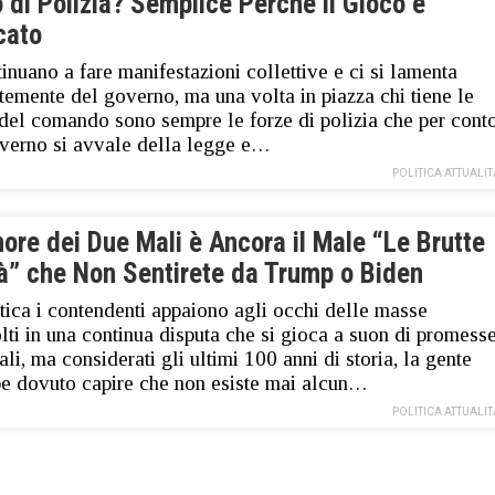
 di Polizia? Semplice Perché il Gioco è
cato
tinuano a fare manifestazioni collettive e ci si lamenta
temente del governo, ma una volta in piazza chi tiene le
 del comando sono sempre le forze di polizia che per cont
verno si avvale della legge e…
POLITICA ATTUALIT
nore dei Due Mali è Ancora il Male “Le Brutte
tà” che Non Sentirete da Trump o Biden
itica i contendenti appaiono agli occhi delle masse
lti in una continua disputa che si gioca a suon di promess
ali, ma considerati gli ultimi 100 anni di storia, la gente
e dovuto capire che non esiste mai alcun…
POLITICA ATTUALIT