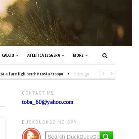
CALCIO
ATLETICA LEGGERA
MORE
fare figli perché costa troppo
3 days ago
-
Non mi interesso di politica 
CONTACT ME
toba_60@yahoo.com
DUCKDUCKGO NO SPY