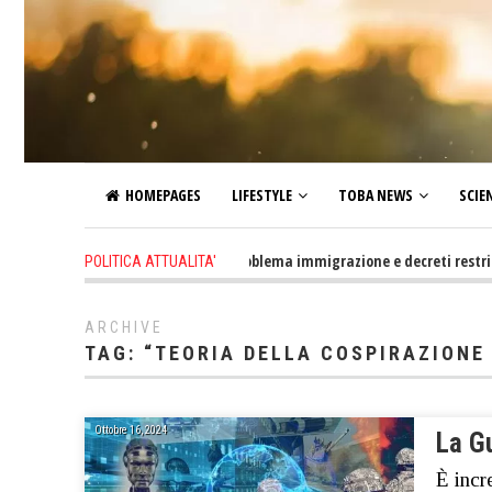
HOMEPAGES
LIFESTYLE
TOBA NEWS
SCIE
2 days ago
-
Altro che problema immigrazione e decreti restrittivi del
POLITICA ATTUALITA'
ARCHIVE
TAG:
“TEORIA DELLA COSPIRAZIONE
Ottobre 16, 2024
La Gu
È incr