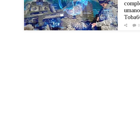
comple
umano 
Toba6
0