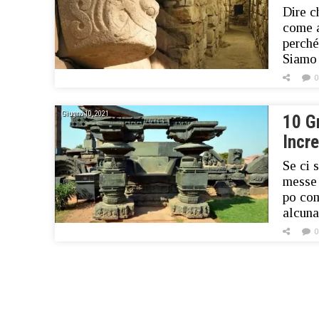
Dire c
come a
perché
Siamo 
0
Giugno 10, 2021
10 Gr
Incr
Se ci 
messe 
po com
alcuna
0