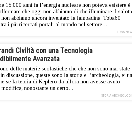
he 15.000 anni fa l’energia nucleare non poteva esistere è
ffermare che oggi non abbiamo di che illuminare il salott
 non abbiamo ancora inventato la lampadina. Toba60
tra i più ricercati portali al mondo nel settore…
TOBA NEW
andi Civiltà con una Tecnologia
edibilmente Avanzata
sono delle materie scolastiche che che non sono mai state
in discussione, queste sono la storia e l’archeologia, e’ u
e se la teoria di Keplero da allora non avesse avuto
 modifica, nonostante un certo…
STORIA ARCHEOLOGI