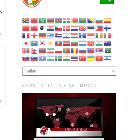
o
S
n
NEWS IN ITALIA E NEL MONDO
A