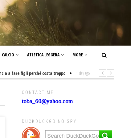
CALCIO
ATLETICA LEGGERA
MORE
a fare figli perché costa troppo
1 day ago
-
Non mi interesso di politica
CONTACT ME
toba_60@yahoo.com
DUCKDUCKGO NO SPY