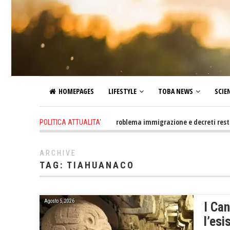
HOMEPAGES
LIFESTYLE
TOBA NEWS
SCIE
9 hours ago
-
Altro che problema immigrazione e decreti restrittivi d
POLITICA ATTUALITA'
ARCHIVE
TAG:
TIAHUANACO
Agosto 5, 2026
I Ca
l’esi