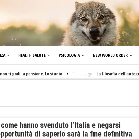
NZA
HEALTH SALUTE
PSICOLOGIA
NEW WORLD ORDER
ti godi la pensione. Lo studio
10 hours ago
-
La filosofia dell'autogovern
 come hanno svenduto l’Italia e negarsi
opportunità di saperlo sarà la fine definitiva