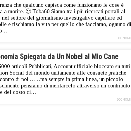
ranza che qualcuno capisca come funzionano le cose è
ma a morire. 🙁 Toba60 Siamo tra i più ricercati portali al
nel settore del giornalismo investigativo capillare ed
bile e rischiamo la vita per quello che facciamo, ognuno d
uò…
ECONOMI
onomia Spiegata da Un Nobel al Mio Cane
5000 articoli Pubblicati, Account ufficiale bloccato su tutti
iori Social del mondo unitamente alle consuete pratiche
 contro di noi ……ma sempre in prima linea, un piccolo
scimento pensiamo di meritarcelo attraverso un contributo
e del costo di…
ECONOMI