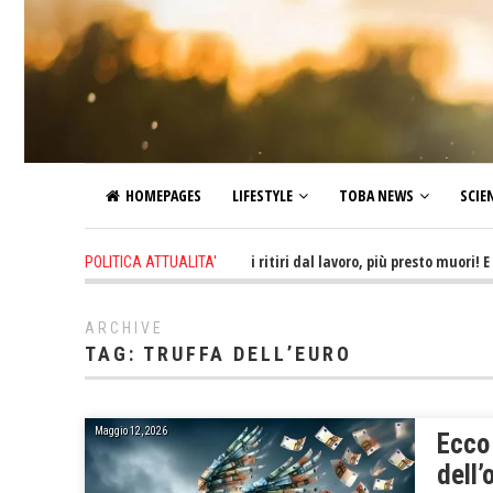
HOMEPAGES
LIFESTYLE
TOBA NEWS
SCIE
6 hours ago
-
Più tardi ti ritiri dal lavoro, più presto muori! E non 
POLITICA ATTUALITA'
ARCHIVE
TAG:
TRUFFA DELL’EURO
Maggio 12, 2026
Ecco
dell’