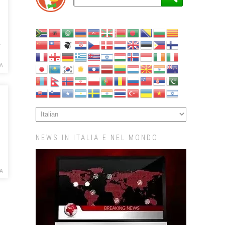
i
A
NEWS IN ITALIA E NEL MONDO
A