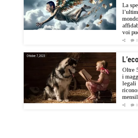
La spe
l’ulti
mondo 
affida
voi p
0
Ottobre 7, 2023
L’ec
Oltre 
i magg
legali
ricono
mensil
0