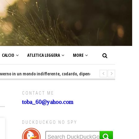
CALCIO
ATLETICA LEGGERA
MORE
o in un mondo indifferente, codardo, dipendente, irresponsabile, servile e
CONTACT ME
toba_60@yahoo.com
DUCKDUCKGO NO SPY