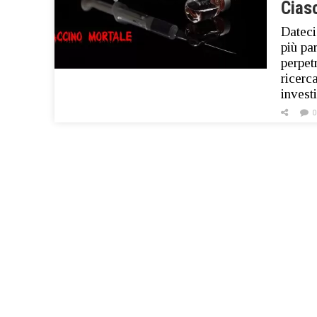
Cias
Dateci
più pa
perpet
ricerc
invest
0