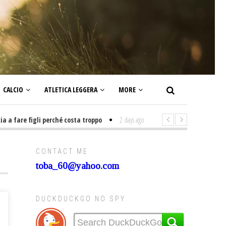
CALCIO
ATLETICA LEGGERA
MORE
fare figli perché costa troppo
2 days ago
-
Non mi interesso di politica 
CONTACT ME
toba_60@yahoo.com
DUCKDUCKGO NO SPY