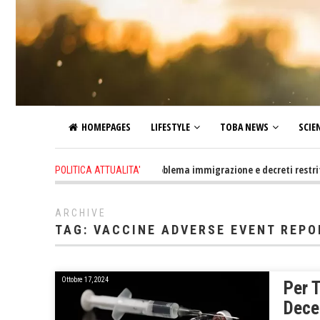
HOMEPAGES
LIFESTYLE
TOBA NEWS
SCIE
1 day ago
-
Altro che problema immigrazione e decreti restrittivi del
POLITICA ATTUALITA'
ARCHIVE
TAG:
VACCINE ADVERSE EVENT REP
Ottobre 17, 2024
Per T
Deces