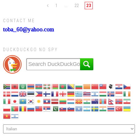
1
…
22
23
CONTACT ME
toba_60@yahoo.com
DUCKDUCKGO NO SPY