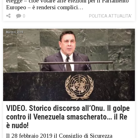
elegge – cioè votare alle elezioni per il Parlamento
Europeo – è rendersi complici…
0
POLITICA ATTUALITA'
Marzo 4, 2019
VIDEO. Storico discorso all’Onu. Il golpe
contro il Venezuela smascherato… il Re
è nudo!
Il 28 febbraio 2019 il Consiglio di Sicurezza