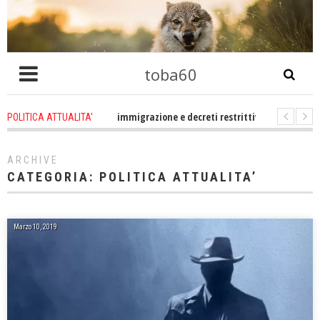
toba60
ro che problema immigrazione e decreti restrittivi della libertà sociale e civ
POLITICA ATTUALITA'
E statevene un po zitti! Le atrocità a Gaza non sono altro che l'incarnazione
ARCHIVE
CATEGORIA:
POLITICA ATTUALITA’
Marzo 10, 2019