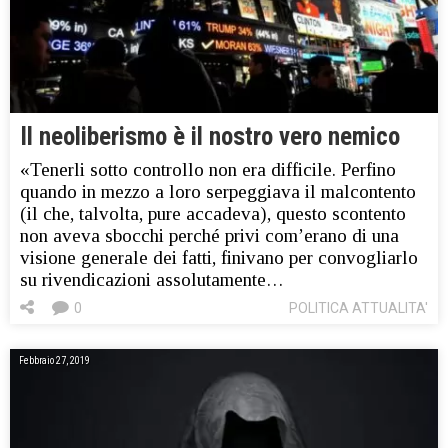
Il neoliberismo è il nostro vero nemico
«Tenerli sotto controllo non era difficile. Perfino
quando in mezzo a loro serpeggiava il malcontento
(il che, talvolta, pure accadeva), questo scontento
non aveva sbocchi perché privi com’erano di una
visione generale dei fatti, finivano per convogliarlo
su rivendicazioni assolutamente…
0
POLITICA ATTUALITA'
Febbraio 27, 2019