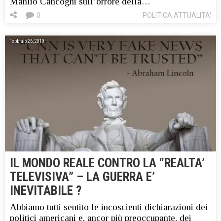
Manlio Cancogni sull’orrore della…
0
POLITICA ATTUALITA'
Febbraio 26, 2019
IL MONDO REALE CONTRO LA “REALTA’
TELEVISIVA” – LA GUERRA E’
INEVITABILE ?
Abbiamo tutti sentito le incoscienti dichiarazioni dei
politici americani e, ancor più preoccupante, dei