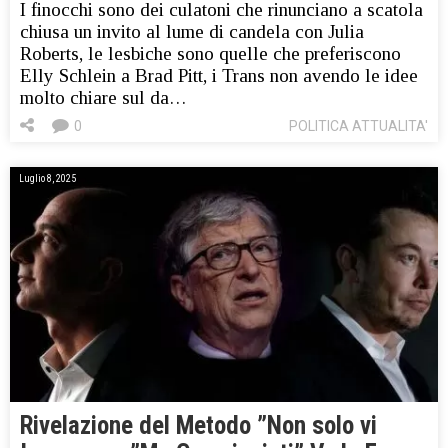
I finocchi sono dei culatoni che rinunciano a scatola
chiusa un invito al lume di candela con Julia
Roberts, le lesbiche sono quelle che preferiscono
Elly Schlein a Brad Pitt, i Trans non avendo le idee
molto chiare sul da…
0
POLITICA ATTUALITA'
Luglio 8, 2025
Rivelazione del Metodo ”Non solo vi