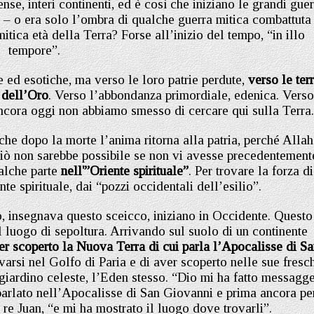
e, interi continenti, ed è così che iniziano le grandi guer
o – o era solo l’ombra di qualche guerra mitica combattuta 
tica età della Terra? Forse all’inizio del tempo, “in illo
tempore”.
e ed esotiche, ma verso le loro patrie perdute,
verso le ter
à dell’Oro
. Verso l’abbondanza primordiale, edenica. Verso
ncora oggi non abbiamo smesso di cercare qui sulla Terra
che dopo la morte l’anima ritorna alla patria, perché Allah
ciò non sarebbe possibile se non vi avesse precedentement
alche parte
nell'”Oriente spirituale”
. Per trovare la forza di
te spirituale, dai “pozzi occidentali dell’esilio”.
to, insegnava questo sceicco, iniziano in Occidente. Questo
 luogo di sepoltura. Arrivando sul suolo di un continente
r scoperto la Nuova Terra di cui parla l’Apocalisse di S
arsi nel Golfo di Paria e di aver scoperto nelle sue fresc
o giardino celeste, l’Eden stesso. “Dio mi ha fatto messagg
a parlato nell’Apocalisse di San Giovanni e prima ancora pe
re Juan, “e mi ha mostrato il luogo dove trovarli”.