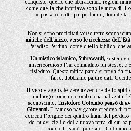
conquiste, quelle che abbracciano regioni immens
come quella che infuriava sotto le mura di Ili
un passato molto più profondo, durante la mi
Non si sono precipitati verso terre sconosciut
mitiche dell’inizio, verso le ricchezze dell’Et
Paradiso Perduto, come quello biblico, che a
Un mistico islamico, Suhrawardi,
sosteneva 
misericordioso l’ha comandato lui stesso, e 
risieduto. Questa mitica patria si trova da qu
farlo, dobbiamo partire dall’Occiden
Il vero viaggio, le vere avventure dello spiri
un luogo come una tomba, una palizzata del
sconosciuto,
Cristoforo Colombo pensò di ave
Giovanni.
Il famoso navigatore credeva di trov
correnti l’origine dei quattro fiumi del perdut
dei nuovi cieli e della nuova terra, di cui h
bocca di Isaia”, proclamò Colombo a 