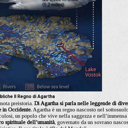
liche Il Regno di Agartha
mota preistoria.
Di Agartha si parla nelle leggende di dive
he in Occidente.
Agartha è un regno nascosto nel sottosuolo
acolosi, un popolo che vive nella saggezza e nell’immensa
tro spirituale dell’umanità
, governato da un sovrano nascos