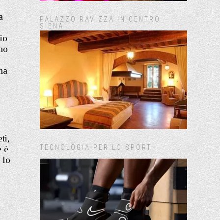
a
PALAZZO RAVIZZA IN CENTRO
SIENA
gio
ano
na
ti,
TECNOLOGIA PER LO SPORT
e è
 lo