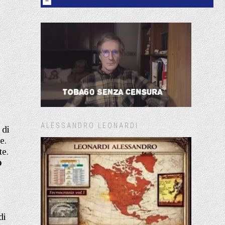
ALESSANDRO LEONARDI
 di
e.
te.
o
di