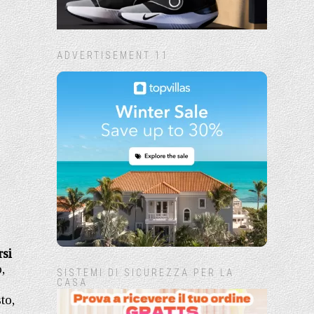
ADVERTISEMENT 11
rsi
,
SISTEMI DI SICUREZZA PER LA
CASA
to,