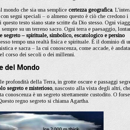
e al mondo che sia una semplice
certezza geografica
. L’inter
to con segni speciali – o almeno questo è ciò che credono i
 di questo testo siano state scritte da Dio stesso. Ogni viag
a sempre su un terreno sacro. Ogni terra e paesaggio, lont
e segreto – spirituale, simbolico, escatologico e persino
sso tempo una realtà fisica e spirituale. È il dominio di u
mistica e sacra – la cui conoscenza, come accade, è andata
el corso dei secoli o dei millenni.
Re del Mondo
e profondità della Terra, in grotte oscure e passaggi segre
olo segreto e misterioso
, nascosto alla vista degli altri, ch
sta conoscenza è un segreto strettamente custodito. O forse
 Questo regno segreto si chiama Agartha.