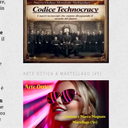
re,
in
re
 il
.
e
ARTE OTTICA A MARTELLAGO (VE)
 è
an
he
ero
r