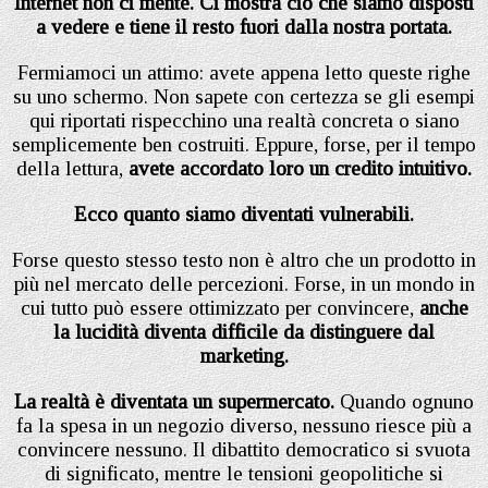
Internet non ci mente. Ci mostra ciò che siamo disposti
a vedere e tiene il resto fuori dalla nostra portata.
Fermiamoci un attimo: avete appena letto queste righe
su uno schermo. Non sapete con certezza se gli esempi
qui riportati rispecchino una realtà concreta o siano
semplicemente ben costruiti. Eppure, forse, per il tempo
della lettura,
avete accordato loro un credito intuitivo.
Ecco quanto siamo diventati vulnerabili.
Forse questo stesso testo non è altro che un prodotto in
più nel mercato delle percezioni. Forse, in un mondo in
cui tutto può essere ottimizzato per convincere,
anche
la lucidità diventa difficile da distinguere dal
marketing.
La realtà è diventata un supermercato.
Quando ognuno
fa la spesa in un negozio diverso, nessuno riesce più a
convincere nessuno. Il dibattito democratico si svuota
di significato, mentre le tensioni geopolitiche si