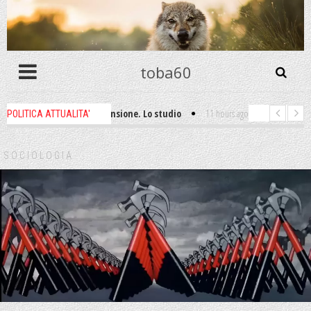
toba60
 non ti godi la pensione. Lo studio
11 hours ago
-
La filosofia dell'autogo
POLITICA ATTUALITA'
è omicidio!
1 week ago
-
Digitalizzazione e tokenizzazione: la grande es
SOCIOLOGIA