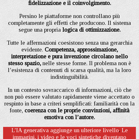
fidelizzazione e il coinvolgimento.
Persino le piattaforme non controllano più
completamente gli effetti che producono. Il sistema
segue una propria
logica di ottimizzazione.
Tutte le affermazioni coesistono senza una gerarchia
evidente.
Competenza, approssimazione,
interpretazione e pura invenzione circolano nello
stesso spazio,
nelle stesse forme. Il problema non è
l’esistenza di contenuti di scarsa qualità, ma la loro
indistinguibilità.
In un contesto sovraccarico di informazioni, ciò che
non può essere valutato rapidamente viene accettato o
respinto in base a criteri semplificati: familiarità con la
fonte,
coerenza con le proprie convinzioni, affinità
emotiva con l’autore.
L’IA generativa aggiunge un ulteriore livello
.
Le
immagini, i video e le voci sintetiche diventano