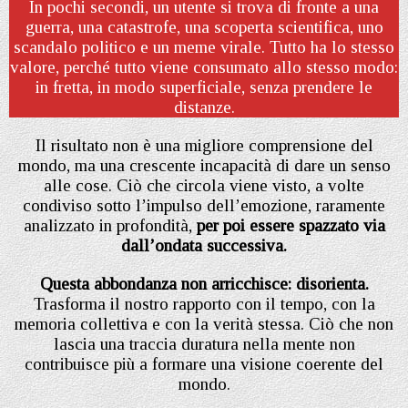
In pochi secondi, un utente si trova di fronte a una
guerra, una catastrofe, una scoperta scientifica, uno
scandalo politico e un meme virale. Tutto ha lo stesso
valore, perché tutto viene consumato allo stesso modo:
in fretta, in modo superficiale, senza prendere le
distanze.
Il risultato non è una migliore comprensione del
mondo, ma una crescente incapacità di dare un senso
alle cose. Ciò che circola viene visto, a volte
condiviso sotto l’impulso dell’emozione, raramente
analizzato in profondità,
per poi essere spazzato via
dall’ondata successiva.
Questa abbondanza non arricchisce: disorienta.
Trasforma il nostro rapporto con il tempo, con la
memoria collettiva e con la verità stessa. Ciò che non
lascia una traccia duratura nella mente non
contribuisce più a formare una visione coerente del
mondo.