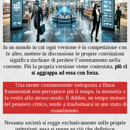
In un mondo in cui ogni versione è in competizione con
le altre, mettere in discussione le proprie convinzioni
significa rischiare di perdere l’orientamento nella
corrente. Più la propria versione viene contestata,
più ci
si aggrappa ad essa con forza.
Una mente costantemente sottoposta a flussi
frammentati non percepisce più il tempo, la memoria o
la verità allo stesso modo. Il dubbio, un tempo motore
del pensiero critico, tende a trasformarsi in uno stato di
esaurimento.
Nessuna società si regge esclusivamente sulle proprie
istituzioni; essa si regge su ciò che definisce