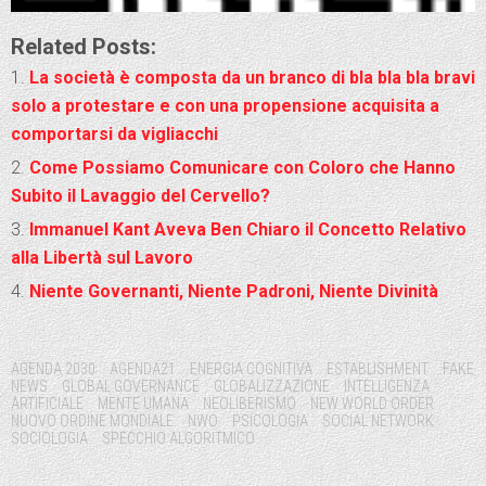
Related Posts:
La società è composta da un branco di bla bla bla bravi
solo a protestare e con una propensione acquisita a
comportarsi da vigliacchi
Come Possiamo Comunicare con Coloro che Hanno
Subito il Lavaggio del Cervello?
Immanuel Kant Aveva Ben Chiaro il Concetto Relativo
alla Libertà sul Lavoro
Niente Governanti, Niente Padroni, Niente Divinità
Tags:
AGENDA 2030
AGENDA21
ENERGIA COGNITIVA
ESTABLISHMENT
FAKE
NEWS
GLOBAL GOVERNANCE
GLOBALIZZAZIONE
INTELLIGENZA
ARTIFICIALE
MENTE UMANA
NEOLIBERISMO
NEW WORLD ORDER
NUOVO ORDINE MONDIALE
NWO
PSICOLOGIA
SOCIAL NETWORK
SOCIOLOGIA
SPECCHIO ALGORITMICO