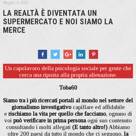
Maggio 14, 2026
LA REALTÀ È DIVENTATA UN
SUPERMERCATO E NOI SIAMO LA
MERCE
Un capolavoro della psicologia sociale per gente che
cerca una riposta alla propria alienazione.
Toba60
Siamo tra i più ricercati portali al mondo nel settore del
giornalismo investigativo
capillare ed affidabile
e
rischiamo la vita per quello che facciamo
, ognuno di
voi
può verificare in prima persona
ogni suo contenuto
consultando i molti allegati
(E tanto altro!)
Abbiamo
oltre 200 paesi da tutto il mondo che ci seguono,
la