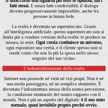
il disaccordo non riguarda più solo le opinioni, ma i
fatti stessi.
E senza fatti condivisibili, il dialogo
diventa progressivamente impossibile, anche tra
persone in buona fede.
La realtà è diventata un supermercato. Grazie
all’intelligenza artificiale, questo supermercato non si
limita più a vendere versioni della realtà: le produce su
misura, in serie.
Ogni corsia costituisce un universo,
ogni espositore una verità, e il cliente spesso non si
rende conto che non fa più la spesa nello stesso
negozio del suo vicino.
L’industrializzazione della realtà
Internet non possiede né virtù né vizi propri. Non è né
una moda passeggera, né un semplice strumento. È
diventato l’infrastruttura stessa della nostra percezione,
la condizione strutturale del nostro rapporto con il
mondo. Non è più un aspetto del digitale:
è il suo stato
normale, quasi invisibile proprio perché ovvio.