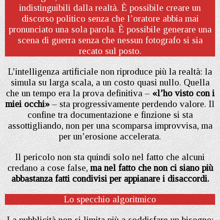
indistinguibili dalla realtà. È possibile creare un
discorso politico senza che l’oratore abbia mai
pronunciato una sola parola. È possibile generare una
scena di guerra senza che nessun fotografo si sia
recato sul posto.
L’intelligenza artificiale non riproduce più la realtà: la
simula su larga scala, a un costo quasi nullo. Quella
che un tempo era la prova definitiva –
«l’ho visto con i
miei occhi»
– sta progressivamente perdendo valore. Il
confine tra documentazione e finzione si sta
assottigliando, non per una scomparsa improvvisa, ma
per un’erosione accelerata.
Il pericolo non sta quindi solo nel fatto che alcuni
credano a cose false,
ma nel fatto che non ci siano più
abbastanza fatti condivisi per appianare i disaccordi.
Lo specchio algoritmico
La pubblicità non si limita più a soddisfare un bisogno: