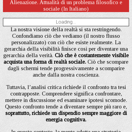
Alienazione. Attualità di un problema filosofico e
sociale (In Italiano)
Loading...
La nostra visione della realtà si sta restringendo.
Confondiamo ciò che vediamo (il nostro flusso
personalizzato) con ciò che esiste realmente. La
gerarchia della visibilità finisce così per diventare una
gerarchia della verità.
Ciò che è costantemente visibile
acquista una forma di realtà sociale.
Ciò che scompare
dagli schermi tende progressivamente a scomparire
anche dalla nostra coscienza.
Tuttavia, l’analisi critica richiede il confronto tra tesi
contrapposte. Comprendere significa confrontare,
mettere in discussione ed esaminare ipotesi scomode.
Questo confronto tende a diventare sempre più raro e,
soprattutto, richiede un dispendio sempre maggiore di
energia cognitiva.
In questo contesto, la mente adotta una strategia