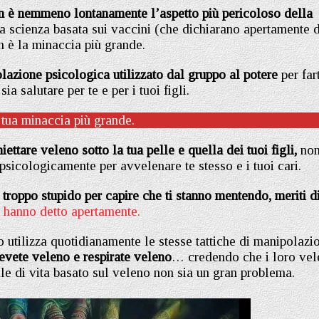
n è nemmeno lontanamente l’aspetto più pericoloso della
sa scienza basata sui vaccini (che dichiarano apertamente d
n è la minaccia più grande.
lazione psicologica utilizzato dal gruppo al potere
per fart
ia salutare per te e per i tuoi figli.
 tua minaccia più grande.
iettare veleno sotto la tua pelle e quella dei tuoi figli,
non
psicologicamente per avvelenare te stesso e i tuoi cari.
troppo stupido per capire che ti stanno mentendo, meriti d
 hanno detto apertamente.
 utilizza quotidianamente le stesse tattiche di manipolazi
evete veleno e respirate veleno
… credendo che i loro vel
ile di vita basato sul veleno non sia un gran problema.