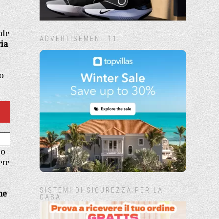
i
ale
ADVERTISEMENT 11
ia
o
so
ere
SISTEMI DI SICUREZZA PER LA
he
CASA