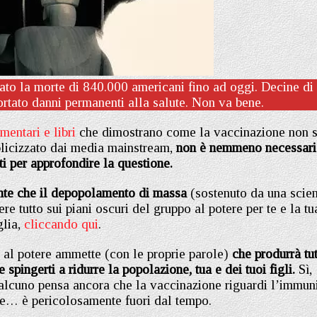
ato la morte di 840.000 americani fino ad oggi. Decine di
ortato danni permanenti alla salute. Non va bene.
mentari e libri
che dimostrano come la vaccinazione non s
blicizzato dai media mainstream,
non è nemmeno necessar
ti per approfondire la questione.
nte che il depopolamento di massa
(sostenuto da una scie
ere tutto sui piani oscuri del gruppo al potere per te e la tu
glia,
cliccando qui
.
 al potere ammette (con le proprie parole)
che produrrà tut
 spingerti a ridurre la popolazione, tua e dei tuoi figli.
Sì,
ualcuno pensa ancora che la vaccinazione riguardi l’immuni
ne… è pericolosamente fuori dal tempo.