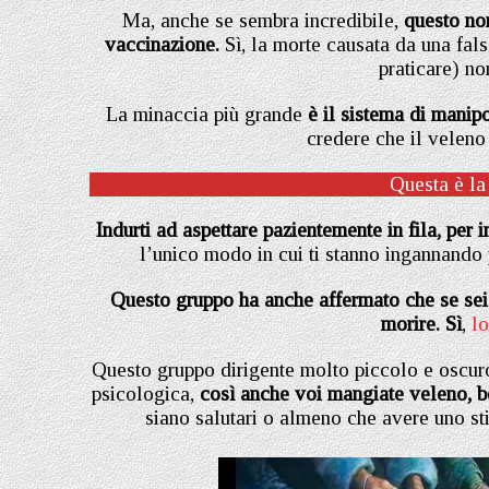
Ma, anche se sembra incredibile,
questo no
vaccinazione.
Sì, la morte causata da una fal
praticare) no
La minaccia più grande
è il sistema di manipo
credere che il veleno s
Questa è la
Indurti ad aspettare pazientemente in fila, per in
l’unico modo in cui ti stanno ingannando 
Questo gruppo ha anche affermato che se sei 
morire. Sì
,
lo
Questo gruppo dirigente molto piccolo e oscuro
psicologica,
così anche voi mangiate veleno, b
siano salutari o almeno che avere uno st