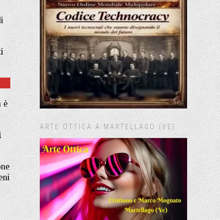
i
i
 è
ARTE OTTICA A MARTELLAGO (VE)
i
one
eni