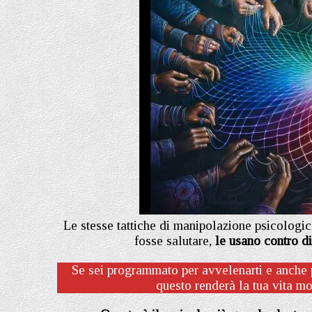
Le stesse tattiche di manipolazione psicologic
fosse salutare,
le usano contro di
Se sei programmato per avvelenarti e anche pe
questo renderà la tua vita mo