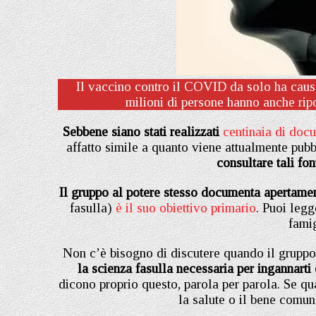
Il vaccino contro il COVID da solo ha caus
milioni di persone hanno anche rip
Sebbene siano stati realizzati
centinaia di docu
affatto simile a quanto viene attualmente pub
consultare tali fon
Il gruppo al potere stesso documenta apertame
fasulla)
è il suo obiettivo primario
. Puoi legg
fami
Non c’è bisogno di discutere quando il gruppo
la scienza fasulla necessaria per ingannarti e
dicono proprio questo, parola per parola. Se q
la salute o il bene comu