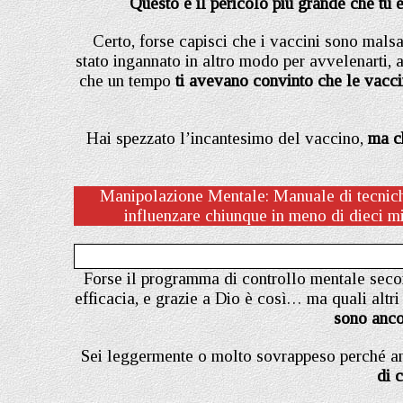
Questo è il pericolo più grande che tu 
Certo, forse capisci che i vaccini sono malsan
stato ingannato in altro modo per avvelenarti, a
che un tempo
ti avevano convinto che le vacci
Hai spezzato l’incantesimo del vaccino,
ma ch
Manipolazione Mentale: Manuale di tecniche
influenzare chiunque in meno di dieci min
Forse il programma di controllo mentale sec
efficacia, e grazie a Dio è così… ma quali altr
sono ancor
Sei leggermente o molto sovrappeso perché an
di 