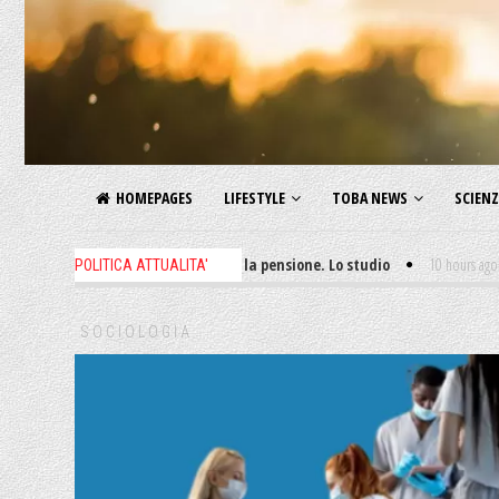
HOMEPAGES
LIFESTYLE
TOBA NEWS
SCIEN
ù presto muori! E non ti godi la pensione. Lo studio
10 hours ago
-
La filos
POLITICA ATTUALITA'
SOCIOLOGIA