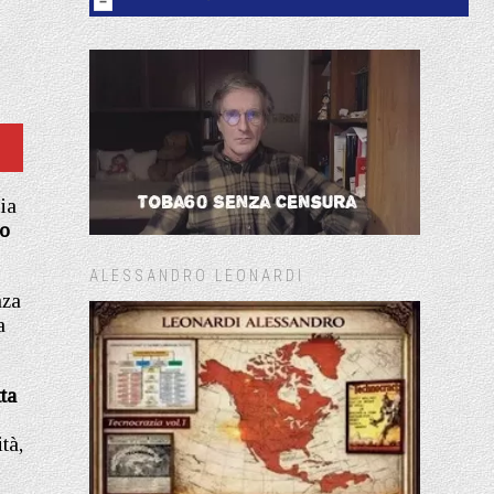
ia
io
ALESSANDRO LEONARDI
nza
a
ta
tà,