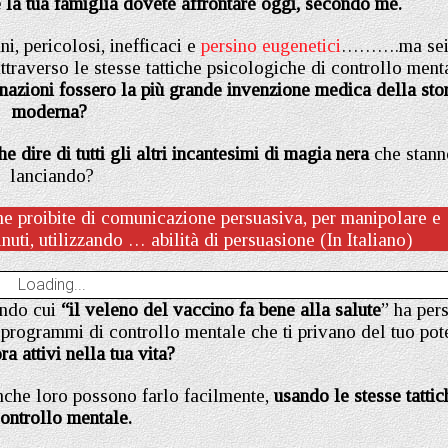
e la tua famiglia dovete affrontare oggi, secondo me.
i, pericolosi, inefficaci e
persino eugenetici
……….ma se
ttraverso le stesse tattiche psicologiche di controllo ment
nazioni fossero la più grande invenzione medica della stor
moderna?
e dire di tutti gli altri incantesimi di magia nera
che stann
lanciando?
 proibite di comunicazione persuasiva, per manipolare e
uti, utilizzando … abilità di persuasione (In Italiano)
Loading...
ondo cui
“il veleno del vaccino fa bene alla salute
” ha per
i programmi di controllo mentale che ti privano del tuo pot
a attivi nella tua vita?
che loro possono farlo facilmente,
usando le stesse tattic
controllo mentale.