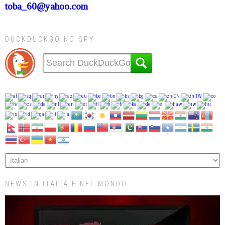
toba_60@yahoo.com
DUCKDUCKGO NO SPY
NEWS IN ITALIA E NEL MONDO