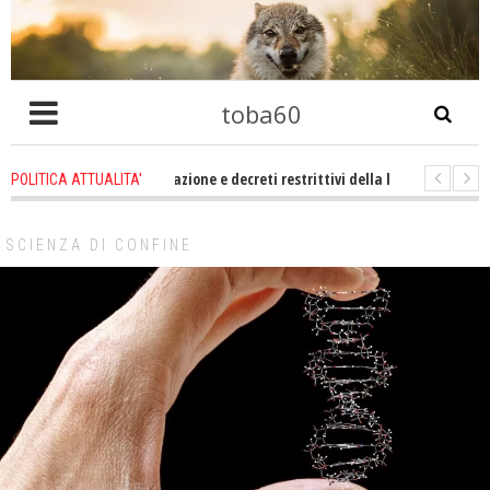
toba60
he problema immigrazione e decreti restrittivi della libertà sociale e civile d
POLITICA ATTUALITA'
evene un po zitti! Le atrocità a Gaza non sono altro che l'incarnazione perf
SCIENZA DI CONFINE