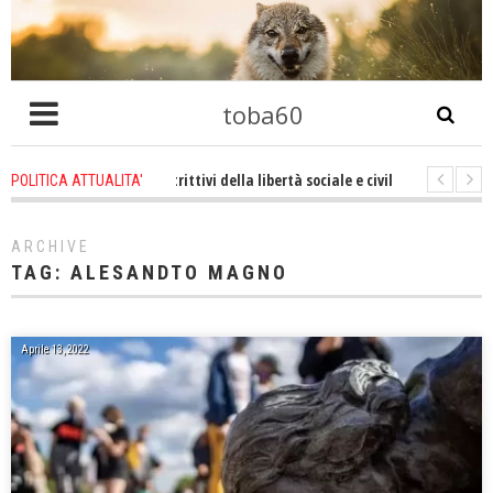
toba60
e e decreti restrittivi della libertà sociale e civile degli individui, il 62%
POLITICA ATTUALITA'
 atrocità a Gaza non sono altro che l'incarnazione perfetta dei nostri valori
ARCHIVE
TAG:
ALESANDTO MAGNO
Aprile 13, 2022