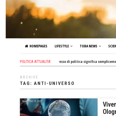
HOMEPAGES
LIFESTYLE
TOBA NEWS
SCIE
1 day ago
-
Non mi interesso di politica significa semplicemente S
POLITICA ATTUALITA'
ARCHIVE
TAG:
ANTI-UNIVERSO
Novembre 19, 2023
Vive
Ologr