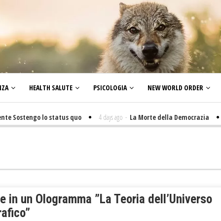
NZA
HEALTH SALUTE
PSICOLOGIA
NEW WORLD ORDER
ostengo lo status quo
4 days ago
-
La Morte della Democrazia
5 day
re in un Ologramma ”La Teoria dell’Universo
afico”