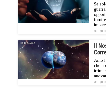
Se sol
guerra
opport
fornire
impar
0
Marzo 22, 2022
Il N
Corr
Amo la
che ti
irrime
nuovam
0