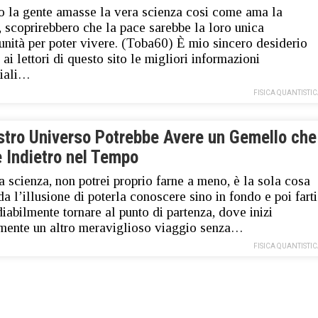
o la gente amasse la vera scienza cosi come ama la
, scoprirebbero che la pace sarebbe la loro unica
unità per poter vivere. (Toba60) È mio sincero desiderio
 ai lettori di questo sito le migliori informazioni
ziali…
FISICA QUANTISTI
ostro Universo Potrebbe Avere un Gemello che
e Indietro nel Tempo
 scienza, non potrei proprio farne a meno, è la sola cosa
 da l’illusione di poterla conoscere sino in fondo e poi farti
diabilmente tornare al punto di partenza, dove inizi
ente un altro meraviglioso viaggio senza…
FISICA QUANTISTI