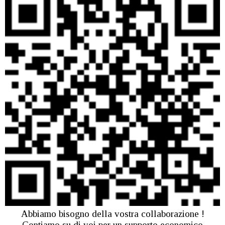
Abbiamo bisogno della vostra collaborazione !
Contiamo su di voi per un supporto economico