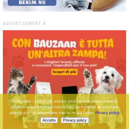
ADVERTISEMENT 8
Utilizziamo i cookie per essere sicuri che tu possa avere la
migliore esperienza sul nostro sito. Se continui ad utilizzare
questo sito noi assumiamo che tu ne sia felice.
Privacy policy
Accetto
Privacy policy