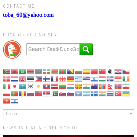
CONTACT ME
toba_60@yahoo.com
DUCKDUCKGO NO SPY
NEWS IN ITALIA E NEL MONDO