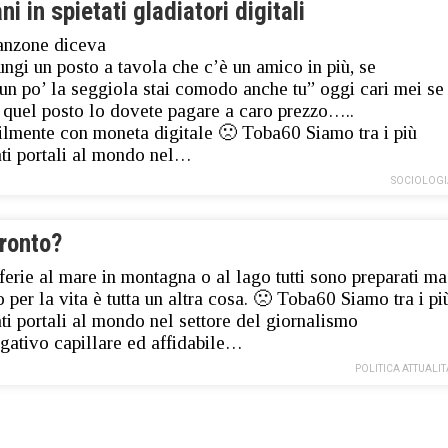
ni in spietati gladiatori digitali
anzone diceva
ungi un posto a tavola che c’è un amico in più, se
 un po’ la seggiola stai comodo anche tu” oggi cari mei se
 quel posto lo dovete pagare a caro prezzo…..
ilmente con moneta digitale 🙁 Toba60 Siamo tra i più
ati portali al mondo nel…
SOCIOLOGI
pronto?
 ferie al mare in montagna o al lago tutti sono preparati ma
o per la vita è tutta un altra cosa. 🙁 Toba60 Siamo tra i pi
ati portali al mondo nel settore del giornalismo
igativo capillare ed affidabile…
POLITICA ATTUALIT