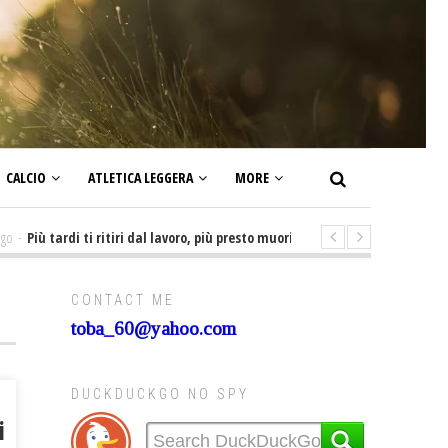
CALCIO
ATLETICA LEGGERA
MORE
iù tardi ti ritiri dal lavoro, più presto muori! E non ti godi la pensione. Lo s
CONTACT ME
toba_60@yahoo.com
DUCKDUCKGO NO SPY
i