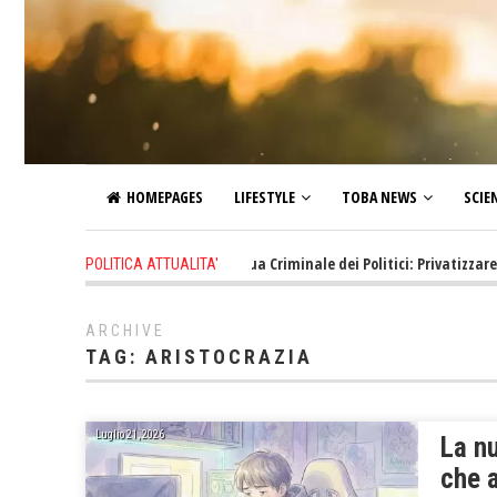
HOMEPAGES
LIFESTYLE
TOBA NEWS
SCIE
1 hour ago
-
La Neolingua Criminale dei Politici: Privatizzare!
POLITICA ATTUALITA'
ARCHIVE
TAG:
ARISTOCRAZIA
Luglio 21, 2026
La nu
che a