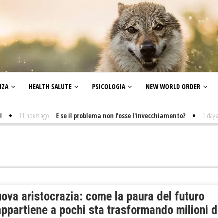
NZA
HEALTH SALUTE
PSICOLOGIA
NEW WORLD ORDER
11 hours ago
-
E se il problema non fosse l'invecchiamento?
1 day ago
-
P
ova aristocrazia: come la paura del futuro
ppartiene a pochi sta trasformando milioni d