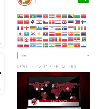
A
NEWS IN ITALIA E NEL MONDO
ù
A'