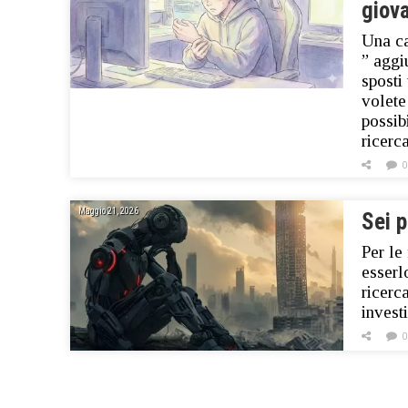
giova
Una c
” aggi
sposti
volete
possib
ricerc
0
Maggio 21, 2026
Sei 
Per le
esserl
ricerc
invest
0