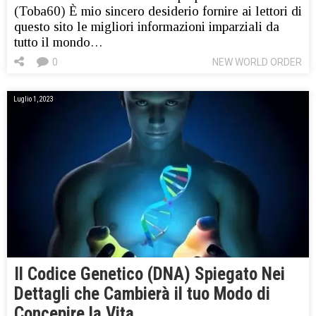
(Toba60) È mio sincero desiderio fornire ai lettori di
questo sito le migliori informazioni imparziali da
tutto il mondo…
0
NEW WORLD ORDER
Luglio 1, 2023
Il Codice Genetico (DNA) Spiegato Nei
Dettagli che Cambierà il tuo Modo di
Concepire la Vita