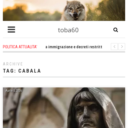
toba60
ltro che problema immigrazione e decreti restrittivi della libertà sociale e c
POLITICA ATTUALITA'
E statevene un po zitti! Le atrocità a Gaza non sono altro che l'incarnazio
ARCHIVE
TAG:
CABALA
Aprile 5, 2026