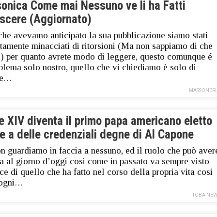
onica Come mai Nessuno ve li ha Fatti
scere (Aggiornato)
he avevamo anticipato la sua pubblicazione siamo stati
itamente minacciati di ritorsioni (Ma non sappiamo di che
) per quanto avrete modo di leggere, questo comunque é
blema solo nostro, quello che vi chiediamo è solo di
re…
MASSONERI
 XIV diventa il primo papa americano eletto
e a delle credenziali degne di Al Capone
n guardiamo in faccia a nessuno, ed il ruolo che può aver
a al giorno d’oggi cosi come in passato va sempre visto
uce di quello che ha fatto nel corso della propria vita cosi
ogni…
TOBA NEW