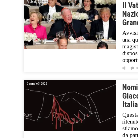
Febbraio 26, 2025
Il Va
Nazio
Gran
Avvisi
una qua
magist
dispos
oppor
0
Gennaio 3, 2025
Nomi
Giacc
Itali
Questa
ritenu
stiamo
da par