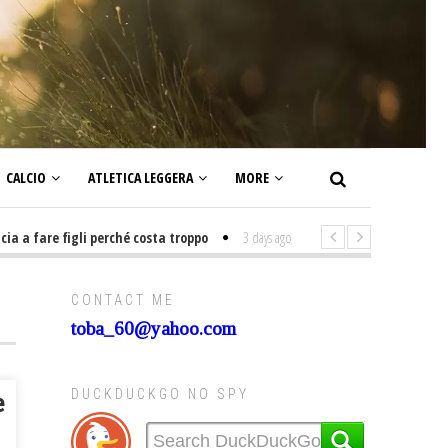
CALCIO
ATLETICA LEGGERA
MORE
fare figli perché costa troppo
3 days ago
-
Non mi interesso di politica 
CONTACT ME
toba_60@yahoo.com
DUCKDUCKGO NO SPY
e