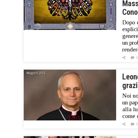
Mass
Cono
Dopo c
esplic
genere
un pro
rende
0
Maggio 9, 2025
Leone
grazi
Noi no
un pap
alla l
come 
0