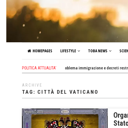
HOMEPAGES
LIFESTYLE
TOBA NEWS
SCIE
2 days ago
-
Altro che problema immigrazione e decreti restrittivi de
POLITICA ATTUALITA'
ARCHIVE
TAG:
CITTÀ DEL VATICANO
Maggio 22, 2026
Orga
Stato