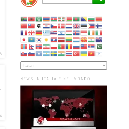
A
NEWS IN ITALIA E NEL MONDO
e
S