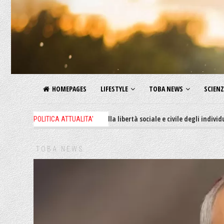
HOMEPAGES
LIFESTYLE
TOBA NEWS
SCIEN
e decreti restrittivi della libertà sociale e civile degli individui, il 62% d
POLITICA ATTUALITA'
TOBA NEWS