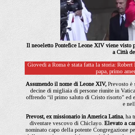
Il neoeletto Pontefice Leone XIV viene visto 
a Città de
Giovedì a Roma è stata fatta la storia: Robert 
papa, primo amer
Assumendo il nome di Leone XIV,
Prevosto è 
decine di migliaia di persone riunite in Vatic
offrendo “il primo saluto di Cristo risorto” ed 
e nel
Prevost, ex missionario in America Latina
, ha 
diventare vescovo di Chiclayo.
Elevato a car
nominato capo della potente Congregazione per