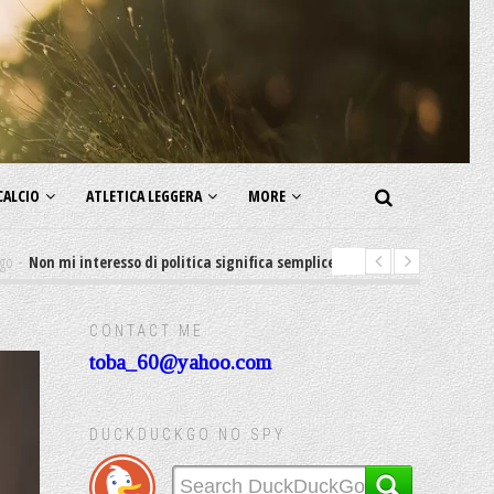
CALCIO
ATLETICA LEGGERA
MORE
i interesso di politica significa semplicemente Sostengo lo status quo
CONTACT ME
toba_60@yahoo.com
DUCKDUCKGO NO SPY