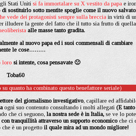
li Stati Uniti
si fa immortalare su X vestito da papa
e iro
 di sostituirlo sotto mentite spoglie come il nuovo salvato
he vede dei protagonisti sempre sulla breccia
in virtù di u
lludere la gente del fatto che il tutto sia frutto di quella
eoliberista
alle masse tanto gradita.
 finalmente al nuovo papa ed i suoi commensali di cambiare
lmente le cose………
 loro
si intente, cosa pensavate 🙁
Toba60
po su quanto ha combinato questo benefattore seriale)
settore del giornalismo investigativo
, capillare ed affidabil
na
ogni suo contenuto consultando i molti allegati
(E tanto
ndo che ci seguono,
la nostra sede è in Italia,
se ve lo pote
 con tranquillità attraverso un supporto economico
che ci 
o che è un progetto
il quale mira ad un mondo migliore!