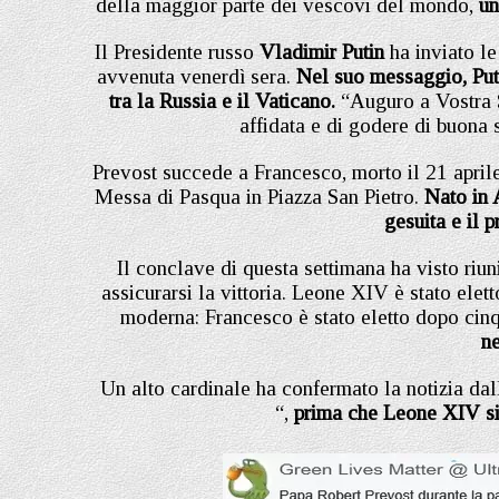
della maggior parte dei vescovi del mondo,
un 
Il Presidente russo
Vladimir Putin
ha inviato l
avvenuta venerdì sera.
Nel suo messaggio, Puti
tra la Russia e il Vaticano.
“Auguro a Vostra S
affidata e di godere di buona 
Prevost succede a Francesco, morto il 21 aprile
Messa di Pasqua in Piazza San Pietro.
Nato in 
gesuita e il 
Il conclave di questa settimana ha visto riun
assicurarsi la vittoria. Leone XIV è stato ele
moderna: Francesco è stato eletto dopo cinq
ne
Un alto cardinale ha confermato la notizia da
“,
prima che Leone XIV si 