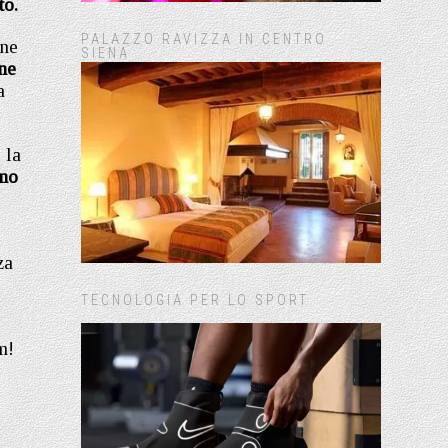
to.
PALAZZO RAVIZZA IN CENTRO
one
SIENA
one
a
 la
imo
za
TECNOLOGIA PER LO SPORT
m!