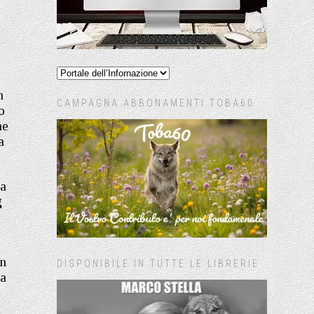
n
CAMPAGNA ABBONAMENTI TOBA60
o
he
a
fa
g
in
DISPONIBILE IN TUTTE LE LIBRERIE
na