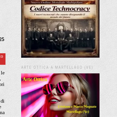
25
to
ARTE OTTICA A MARTELLAGO (VE)
 le
,
ori
 di
e
ina