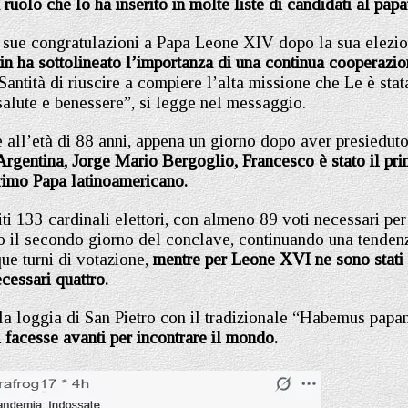
ruolo che lo ha inserito in molte liste di candidati al papa
e sue congratulazioni a Papa Leone XIV dopo la sua elezi
n ha sottolineato l’importanza di una continua cooperazi
antità di riuscire a compiere l’alta missione che Le è stat
salute e benessere”, si legge nel messaggio.
 all’età di 88 anni, appena un giorno dopo aver presieduto
Argentina, Jorge Mario Bergoglio, Francesco è stato il pr
primo Papa latinoamericano.
iti 133 cardinali elettori, con almeno 89 voti necessari per
tto il secondo giorno del conclave, continuando una tenden
ue turni di votazione,
mentre per Leone XVI ne sono stati
cessari quattro.
lla loggia di San Pietro con il tradizionale “Habemus papa
facesse avanti per incontrare il mondo.