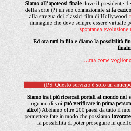
Siamo all’apoteosi finale
dove il presidente deg
della sorte (?) un suo connazionale
si fa carico
alla stregua dei classici film di Hollywood
c
immagine che deve sempre essere virtuale per i
spontanea evoluzione n
Ed ora tutti in fila e diamo la possibilità
fina
…ma come vogliono
(P.S. Questo servizio è solo un antici
Siamo tra i più ricercati portali al mondo nel 
ognuno di voi
può verificare in prima perso
altro!)
Abbiamo oltre 200 paesi da tutto il mo
permettere fate in modo che possiamo
lavorare
la possibilità di poter proseguire in quell