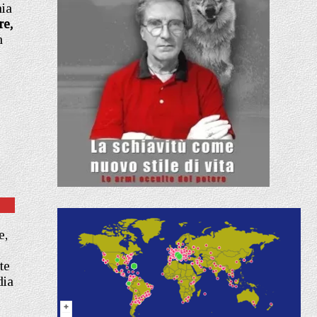
nia
re,
n
e,
te
dia