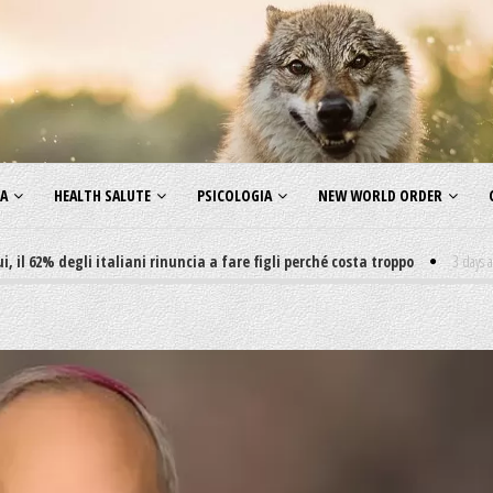
ZA
HEALTH SALUTE
PSICOLOGIA
NEW WORLD ORDER
egli italiani rinuncia a fare figli perché costa troppo
3 days ago
-
Non m