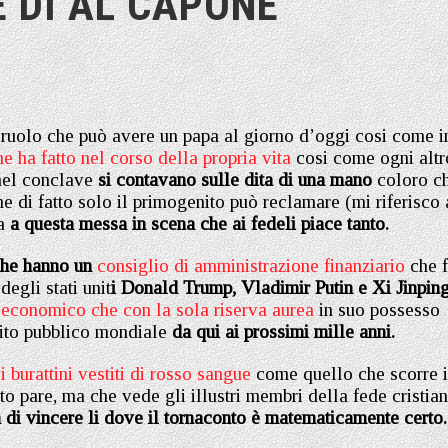
 DI AL CAPONE
l ruolo che può avere un papa al giorno d’oggi cosi come i
he ha fatto nel corso della propria vita
cosi come ogni altr
nel conclave
si contavano sulle dita di una mano
coloro c
e di fatto solo il primogenito può reclamare (mi riferisco 
a
a questa messa in scena che ai fedeli piace tanto.
che hanno un
consiglio di amministrazione finanziario
che 
egli stati unit
i Donald Trump, Vladimir Putin e Xi Jinpin
 economico che con la sola riserva aurea
in suo possesso
bito pubblico mondiale
da qui ai prossimi mille anni.
urattini vestiti di rosso sangue
come quello che scorre 
to pare, ma che vede gli illustri membri della fede cristia
à di vincere li dove il tornaconto è matematicamente certo.