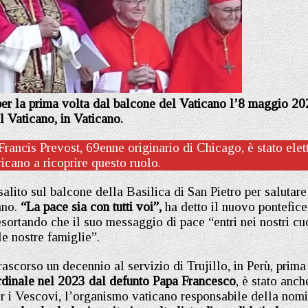
per la prima volta dal balcone del Vaticano l’8 maggio 20
l Vaticano, in Vaticano.
Francis Prevost, 69enne originario di Chicago, è stato elet
icano a ricoprire questo ruolo.
salito sul balcone della Basilica di San Pietro per salutare
ano.
“La pace sia con tutti voi”,
ha detto il nuovo pontefice
esortando che il suo messaggio di pace “entri nei nostri cu
le nostre famiglie”.
trascorso un decennio al servizio di Trujillo, in Perù, prima
dinale nel 2023 dal defunto Papa Francesco
, è stato anch
 i Vescovi, l’organismo vaticano responsabile della nom