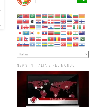
i
A'
NEWS IN ITALIA E NEL MONDO