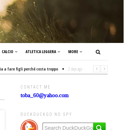
CALCIO
ATLETICA LEGGERA
MORE
are figli perché costa troppo
2 days ago
-
Non mi interesso di politica s
CONTACT ME
toba_60@yahoo.com
DUCKDUCKGO NO SPY