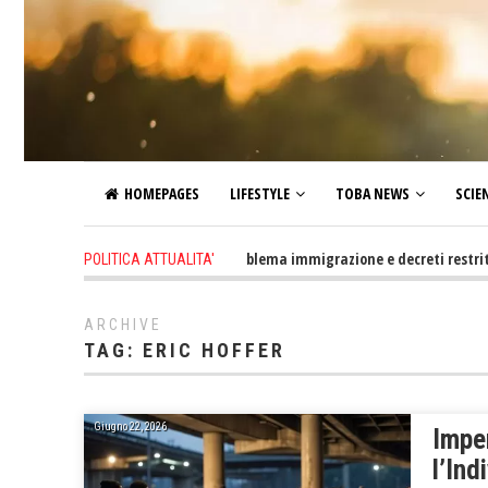
HOMEPAGES
LIFESTYLE
TOBA NEWS
SCIE
1 day ago
-
Altro che problema immigrazione e decreti restrittivi dell
POLITICA ATTUALITA'
ARCHIVE
TAG:
ERIC HOFFER
Giugno 22, 2026
Imper
l’Ind