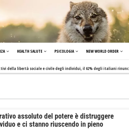
NZA
HEALTH SALUTE
PSICOLOGIA
NEW WORLD ORDER
a libertà sociale e civile degli individui, il 62% degli italiani rinuncia a f
ativo assoluto del potere è distruggere
ividuo e ci stanno riuscendo in pieno