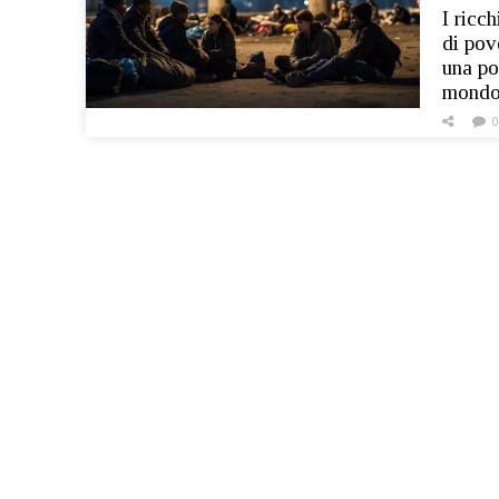
I ricc
di pove
una po
mondo 
0