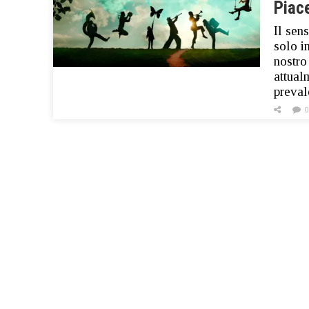
Piac
Il sen
solo i
nostro
attual
preva
0