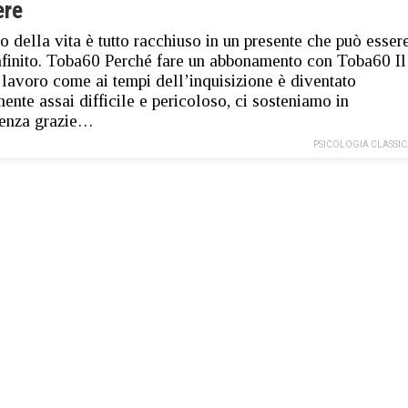
ere
so della vita è tutto racchiuso in un presente che può esser
nfinito. Toba60 Perché fare un abbonamento con Toba60 Il
 lavoro come ai tempi dell’inquisizione è diventato
mente assai difficile e pericoloso, ci sosteniamo in
lenza grazie…
PSICOLOGIA CLASSI