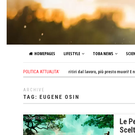
HOMEPAGES
LIFESTYLE
TOBA NEWS
SCIE
6 hours ago
-
Più tardi ti ritiri dal lavoro, più presto muori! E non ti
POLITICA ATTUALITA'
ARCHIVE
TAG:
EUGENE OSIN
Giugno 22, 2023
Le P
Scelt