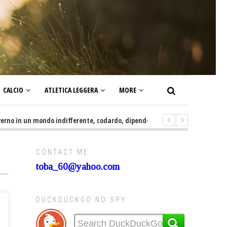
CALCIO
ATLETICA LEGGERA
MORE
in un mondo indifferente, codardo, dipendente, irresponsabile, servile e s
CONTACT ME
toba_60@yahoo.com
DUCKDUCKGO NO SPY