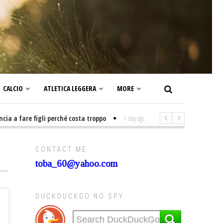
CALCIO
ATLETICA LEGGERA
MORE
 fare figli perché costa troppo
1 day ago
-
Non mi interesso di politica
CONTACT ME
toba_60@yahoo.com
DUCKDUCKGO NO SPY