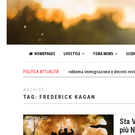
HOMEPAGES
LIFESTYLE
TOBA NEWS
SCIE
9 hours ago
-
Altro che problema immigrazione e decreti restrittivi d
POLITICA ATTUALITA'
ARCHIVE
TAG:
FREDERICK KAGAN
Gennaio 29, 2023
Sta 
più N