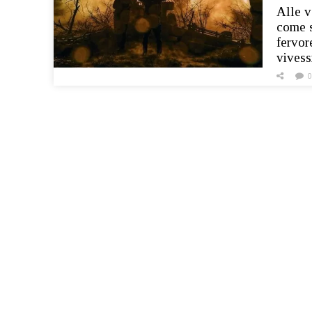
Alle v
come s
fervor
vives
0