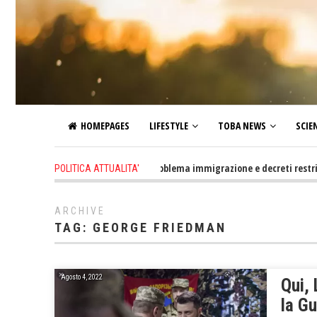
HOMEPAGES
LIFESTYLE
TOBA NEWS
SCIE
2 days ago
-
Altro che problema immigrazione e decreti restrittivi del
POLITICA ATTUALITA'
ARCHIVE
TAG:
GEORGE FRIEDMAN
Agosto 4, 2022
Qui,
la Gu