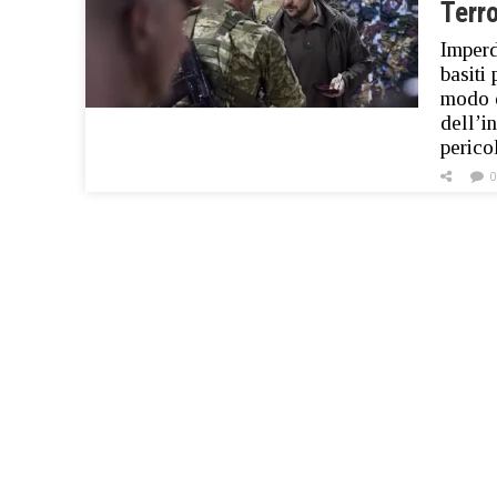
Terr
Imperd
basiti
modo d
dell’i
perico
0