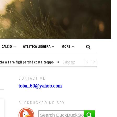
CALCIO
ATLETICA LEGGERA
MORE
fare figli perché costa troppo
3 days ago
-
Non mi interesso di politica 
CONTACT ME
toba_60@yahoo.com
DUCKDUCKGO NO SPY