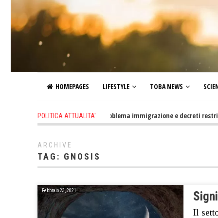
HOMEPAGES
LIFESTYLE
TOBA NEWS
SCIE
1 day ago
-
Altro che problema immigrazione e decreti restrittivi del
POLITICA ATTUALITA'
ARCHIVE
TAG:
GNOSIS
Febbraio 23, 2021
Signi
Il set