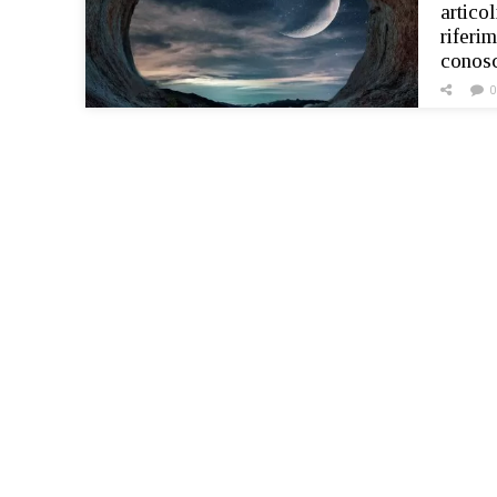
artico
riferi
conosc
0