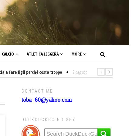
CALCIO
ATLETICA LEGGERA
MORE
fare figli perché costa troppo
2 days ago
-
Non mi interesso di politica 
CONTACT ME
toba_60@yahoo.com
DUCKDUCKGO NO SPY