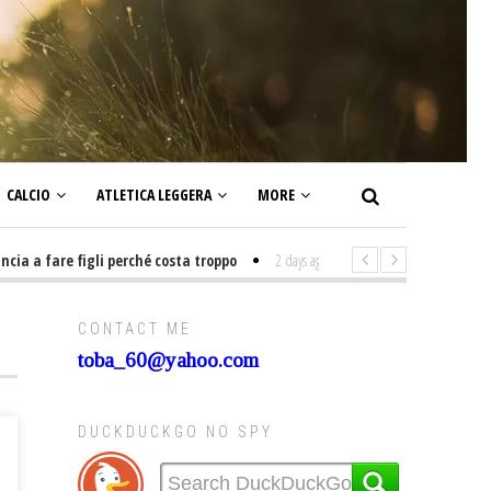
CALCIO
ATLETICA LEGGERA
MORE
 a fare figli perché costa troppo
2 days ago
-
Non mi interesso di politic
CONTACT ME
toba_60@yahoo.com
DUCKDUCKGO NO SPY