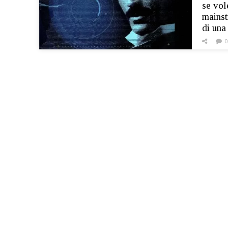
se vol
mainst
di una
0