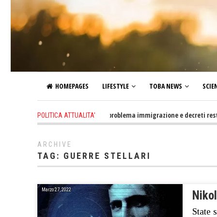
HOMEPAGES
LIFESTYLE
TOBA NEWS
SCIE
22 hours ago
-
Altro che problema immigrazione e decreti restrittivi 
POLITICA ATTUALITA'
ARCHIVE
TAG:
GUERRE STELLARI
Marzo 27, 2022
Nikol
State s