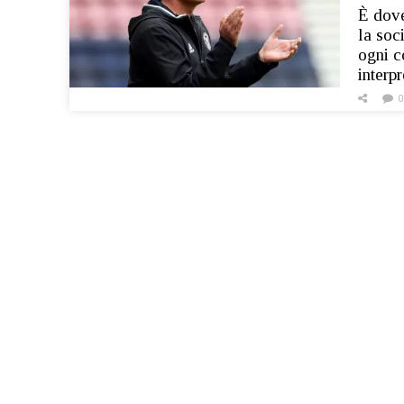
È dove
la soc
ogni c
interp
0