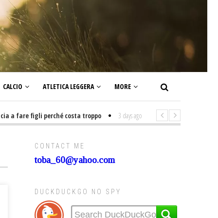
CALCIO
ATLETICA LEGGERA
MORE
 fare figli perché costa troppo
3 days ago
-
Non mi interesso di politica
CONTACT ME
toba_60@yahoo.com
DUCKDUCKGO NO SPY