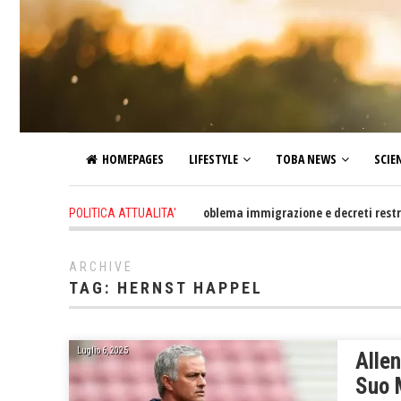
HOMEPAGES
LIFESTYLE
TOBA NEWS
SCIE
2 days ago
-
Altro che problema immigrazione e decreti restrittivi d
POLITICA ATTUALITA'
ARCHIVE
TAG:
HERNST HAPPEL
Luglio 6, 2025
Allen
Suo 