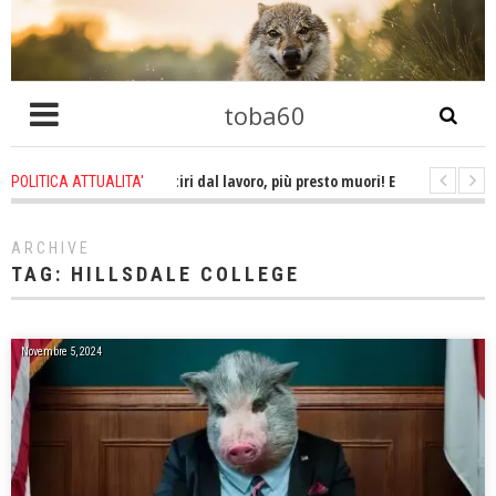
toba60
ago
-
Più tardi ti ritiri dal lavoro, più presto muori! E non ti godi la pensione
POLITICA ATTUALITA'
go
-
Obbedire all'ordine di uccidere un essere umano è omicidio!
1 wee
ARCHIVE
TAG:
HILLSDALE COLLEGE
Novembre 5, 2024