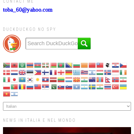
CONTACT ME
toba_60@yahoo.com
DUCKDUCKGO NO SPY
NEWS IN ITALIA E NEL MONDO