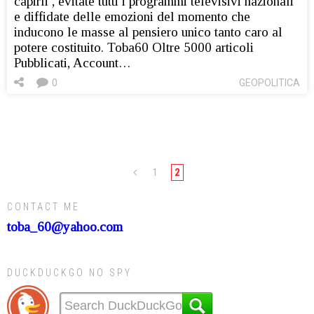
capirli , evitate tutti i programmi televisivi nazionali
e diffidate delle emozioni del momento che
inducono le masse al pensiero unico tanto caro al
potere costituito. Toba60 Oltre 5000 articoli
Pubblicati, Account…
0
GEOPOLITICA
1
2
CONTACT ME
toba_60@yahoo.com
DUCKDUCKGO NO SPY