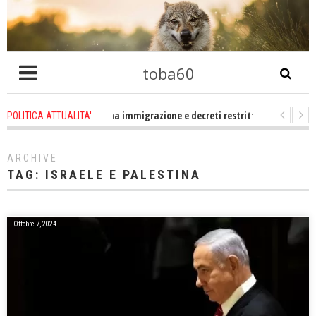
toba60
ro che problema immigrazione e decreti restrittivi della libertà sociale e civ
POLITICA ATTUALITA'
tatevene un po zitti! Le atrocità a Gaza non sono altro che l'incarnazione p
ARCHIVE
TAG:
ISRAELE E PALESTINA
Ottobre 7, 2024