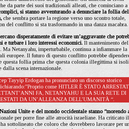
he da parte dei suoi tradizionali alleati, che cominciano a
complici, si stanno avventurando a denunciare la follia del
,
che sembra portare la regione verso uno scontro totale,
ion del conflitto si sta trasformando in una danza macabra.
, cercano disperatamente di evitare un’aggravante che potre
ni e turbare i loro interessi economici.
Il mantenimento del
e. Ma Netanyahu, imperturbabile, continua a infiammare la
li europee. Il futuro di questo conflitto potrebbe dipender
 questa follia prima che questa colonia illegittima si isoli
dalla scena internazionale.
Recep Tayyip Erdogan ha pronunciato un discorso storico
e, dichiarando:”Proprio come HITLER È STATO ARRESTA
TTANT’ANNI FA, NETANYAHU E LA SUA RETE DI
ESTATI DA UN’ALLEANZA DELL’UMANITÀ “.
 Nazioni Unite e del mondo occidentale stanno “morendo 
ale per porre fine alle atrocità israeliane. Ha criticato il
 ha sottolineato che coloro che dovrebbero lavorare per u