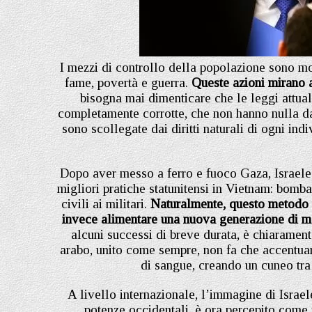
I mezzi di controllo della popolazione sono molt
fame, povertà e guerra.
Queste azioni mirano a 
bisogna mai dimenticare che le leggi attua
completamente corrotte, che non hanno nulla d
sono scollegate dai diritti naturali di ogni ind
Dopo aver messo a ferro e fuoco Gaza, Israele 
migliori pratiche statunitensi in Vietnam: bomb
civili ai militari.
Naturalmente, questo metodo no
invece alimentare una nuova generazione di mar
alcuni successi di breve durata, è chiaramen
arabo, unito come sempre, non fa che accentuar
di sangue, creando un cuneo tra e
A livello internazionale, l’immagine di Israe
potenze occidentali, è ora percepito come i