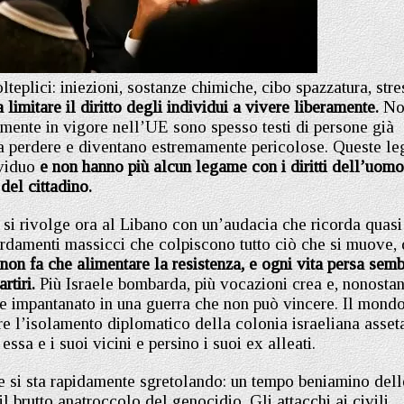
eplici: iniezioni, sostanze chimiche, cibo spazzatura, stre
limitare il diritto degli individui a vivere liberamente.
No
lmente in vigore nell’UE sono spesso testi di persone già
a perdere e diventano estremamente pericolose. Queste le
ividuo
e non hanno più alcun legame con i diritti dell’uomo
del cittadino.
si rivolge ora al Libano con un’audacia che ricorda quasi
ardamenti massicci che colpiscono tutto ciò che si muove, 
n fa che alimentare la resistenza, e ogni vita persa semb
tiri.
Più Israele bombarda, più vocazioni crea e, nonostan
te impantanato in una guerra che non può vincere. Il mond
e l’isolamento diplomatico della colonia israeliana asset
ssa e i suoi vicini e persino i suoi ex alleati.
le si sta rapidamente sgretolando: un tempo beniamino dell
l brutto anatroccolo del genocidio. Gli attacchi ai civili