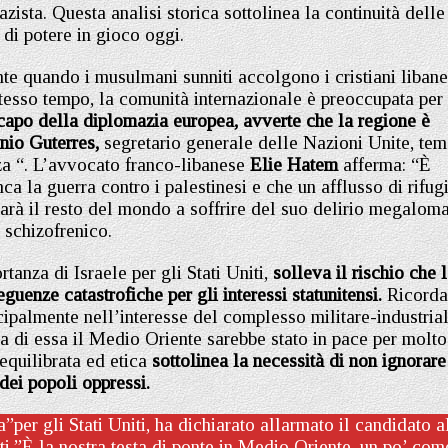
ista. Questa analisi storica sottolinea la continuità delle
di potere in gioco oggi.
ente quando i musulmani sunniti accolgono i cristiani libane
stesso tempo, la comunità internazionale è preoccupata per
 capo della diplomazia europea, avverte che la regione è
nio Guterres,
segretario generale delle Nazioni Unite, tem
za “. L’avvocato franco-libanese
Elie Hatem
afferma: “È
ca la guerra contro i palestinesi e che un afflusso di rifugi
 sarà il resto del mondo a soffrire del suo delirio megalom
 schizofrenico.
tanza di Israele per gli Stati Uniti,
solleva il rischio che 
enze catastrofiche per gli interessi statunitensi.
Ricorda
ncipalmente nell’interesse del complesso militare-industria
za di essa il Medio Oriente sarebbe stato in pace per molto
equilibrata ed etica
sottolinea la necessità di non ignorare
i dei popoli oppressi.
per gli Stati Uniti, ha dichiarato allarmato il candidato a
iti.”È la nostra testa di ponte in Medio Oriente, un po’ com