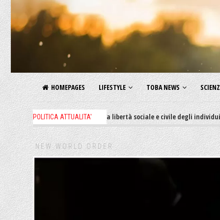
HOMEPAGES
LIFESTYLE
TOBA NEWS
SCIEN
 decreti restrittivi della libertà sociale e civile degli individui, il 62% de
POLITICA ATTUALITA'
NEW WORLD ORDER