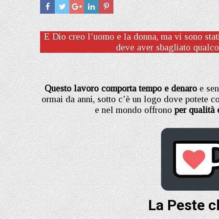
E Dio creo l’uomo e la donna, ma vi sono stati
deve aver sbagliato qualcos
Questo lavoro comporta tempo e denaro
e sen
ormai da anni, sotto c’è un logo dove potete con
e nel mondo offrono
per qualità 
La Peste c