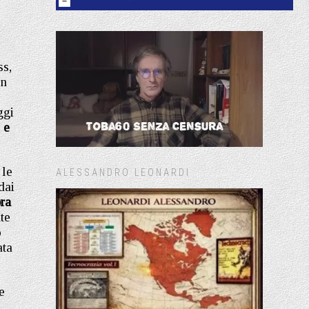
ss,
n
ggi
 e
 le
ALESSANDRO LEONARDI
dai
ra
te
o
ata
e