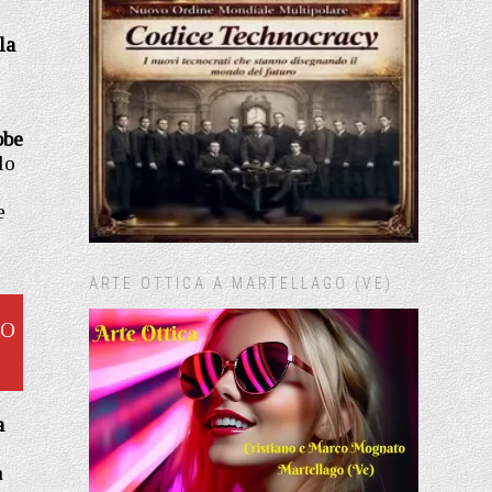
la
bbe
lo
e
ARTE OTTICA A MARTELLAGO (VE)
TO
a
n