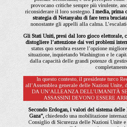
provocano critiche sempre più virulente, anc
riconsiderare il loro sostegno.
I media, prima 
strategia di Netanyahu di fare terra bruciata
nonostante gli appelli alla calma. L’escalat
Gli Stati Uniti, presi dal loro gioco elettorale
distogliere l’attenzione dai veri problemi inter
status quo sembra essere l’opzione miglior
situazione, inquietando Washington e le capita
dalla capacità delle grandi potenze di gestire
completamente 
In questo contesto, il presidente turco 
all’Assemblea generale delle Nazioni Unit
DA UN’ALLEANZA DELL’UMANITÀ SE
ASSASSINI DEVONO ESSERE ARR
Secondo Erdogan, i valori del sistema delle
Gaza”,
chiedendo una mobilitazione internazion
Consiglio di Sicurezza delle Nazioni Unite e