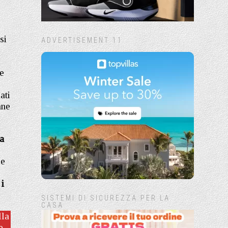
si
ADVERTISEMENT 11
e
ati
ane
la
le
 i
SISTEMI DI SICUREZZA PER LA
CASA
lla
e