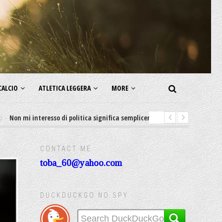
CALCIO
ATLETICA LEGGERA
MORE
interesso di politica significa semplicemente Sostengo lo status quo
CONTACT ME
toba_60@yahoo.com
DUCKDUCKGO NO SPY