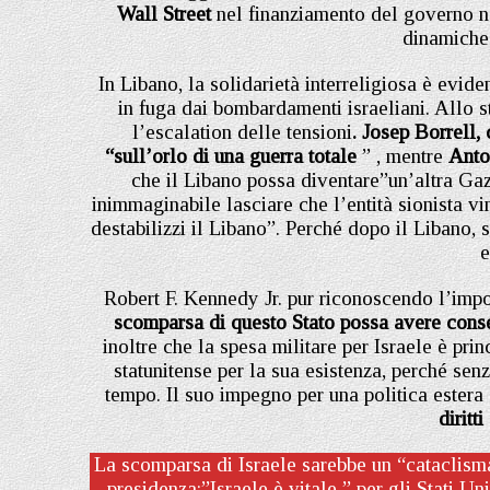
Wall Street
nel finanziamento del governo naz
dinamiche 
In Libano, la solidarietà interreligiosa è evid
in fuga dai bombardamenti israeliani. Allo 
l’escalation delle tensioni
. Josep Borrell,
“sull’orlo di una guerra totale
” , mentre
Anto
che il Libano possa diventare”un’altra Ga
inimmaginabile lasciare che l’entità sionista vin
destabilizzi il Libano”. Perché dopo il Libano,
e
Robert F. Kennedy Jr. pur riconoscendo l’impor
scomparsa di questo Stato possa avere consegu
inoltre che la spesa militare per Israele è pri
statunitense per la sua esistenza, perché sen
tempo. Il suo impegno per una politica estera 
diritt
La scomparsa di Israele sarebbe un “cataclisma”
presidenza:”Israele è vitale ” per gli Stati Un