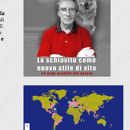
a
la
li
UE
o
 e