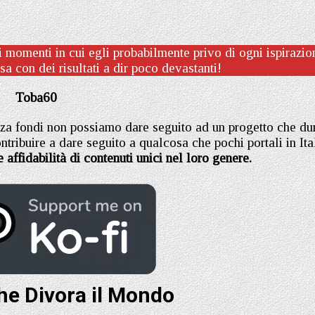
 momenti in cui egli probabilmente privo di ogni ispirazio
a con dei risultati a dir poco devastanti!
Toba60
za fondi non possiamo dare seguito ad un progetto che du
tribuire a dare seguito a qualcosa che pochi portali in Ita
e affidabilità di contenuti unici nel loro genere.
he Divora il Mondo