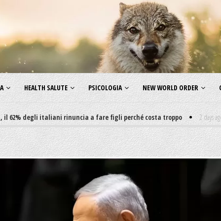
ZA
HEALTH SALUTE
PSICOLOGIA
NEW WORLD ORDER
gli italiani rinuncia a fare figli perché costa troppo
2 days ago
-
Non mi 