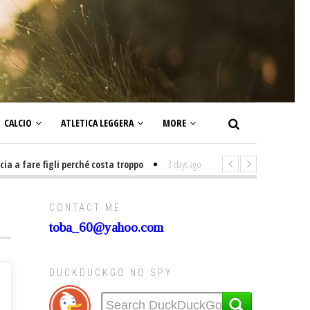
CALCIO
ATLETICA LEGGERA
MORE
fare figli perché costa troppo
3 days ago
-
Non mi interesso di politica 
CONTACT ME
toba_60@yahoo.com
DUCKDUCKGO NO SPY