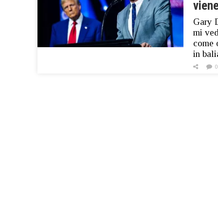
viene
Gary D
mi ved
come o
in bal
0