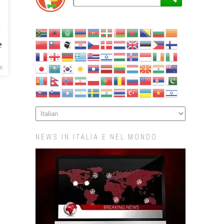
i
e
A'
NEWS IN ITALIA E NEL MONDO