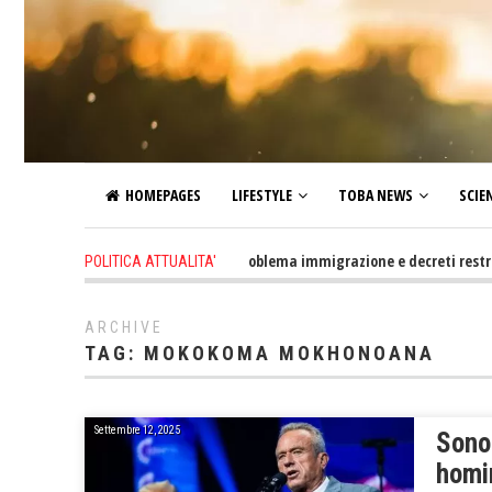
HOMEPAGES
LIFESTYLE
TOBA NEWS
SCIE
2 days ago
-
Altro che problema immigrazione e decreti restrittivi de
POLITICA ATTUALITA'
ARCHIVE
TAG:
MOKOKOMA MOKHONOANA
Settembre 12, 2025
Sono 
homi