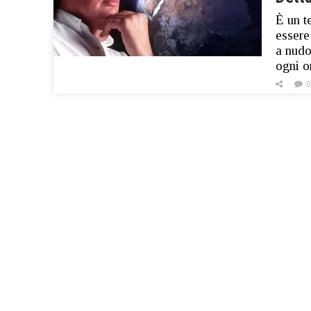
È un t
essere
a nudo
ogni o
0