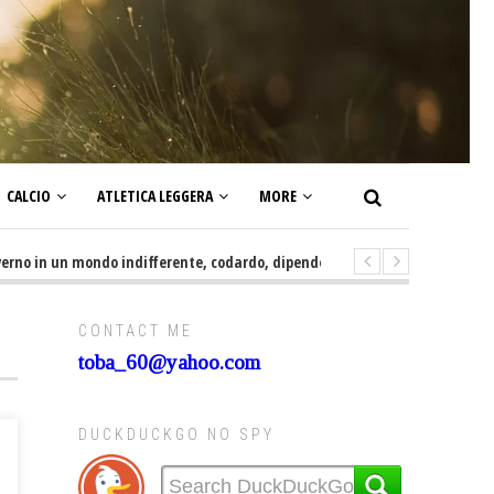
CALCIO
ATLETICA LEGGERA
MORE
in un mondo indifferente, codardo, dipendente, irresponsabile, servile e s
CONTACT ME
toba_60@yahoo.com
DUCKDUCKGO NO SPY