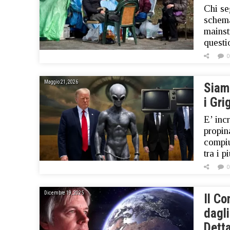
Chi se
schema
mainst
questi
0
Maggio 21, 2026
Siam
i Gri
E’ inc
propin
compiu
tra i 
0
Dicembre 19, 2025
Il Co
dagli
Detta