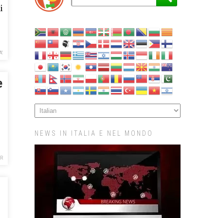
i
A'
e
NEWS IN ITALIA E NEL MONDO
R