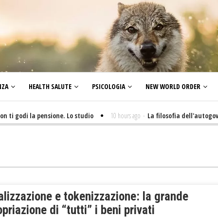
NZA
HEALTH SALUTE
PSICOLOGIA
NEW WORLD ORDER
 godi la pensione. Lo studio
10 hours ago
-
La filosofia dell'autogoverno 
alizzazione e tokenizzazione: la grande
priazione di “tutti” i beni privati