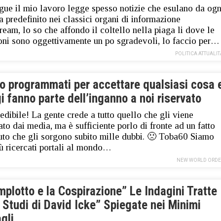
gue il mio lavoro legge spesso notizie che esulano da ogn
 predefinito nei classici organi di informazione
ream, lo so che affondo il coltello nella piaga li dove le
oni sono oggettivamente un po sgradevoli, lo faccio per…
POLITICA ATTUALIT
o programmati per accettare qualsiasi cosa 
gi fanno parte dell’inganno a noi riservato
redibile! La gente crede a tutto quello che gli viene
ato dai media, ma è sufficiente porlo di fronte ad un fatto
to che gli sorgono subito mille dubbi. 🙁 Toba60 Siamo
più ricercati portali al mondo…
NEW WORLD ORDE
mplotto e la Cospirazione” Le Indagini Tratte
 Studi di David Icke” Spiegate nei Minimi
gli