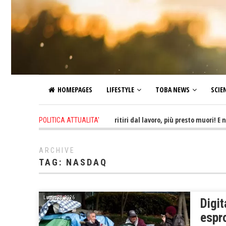
HOMEPAGES
LIFESTYLE
TOBA NEWS
SCIE
6 hours ago
-
Più tardi ti ritiri dal lavoro, più presto muori! E non ti
POLITICA ATTUALITA'
ARCHIVE
TAG:
NASDAQ
Luglio 28, 2026
Digit
espro