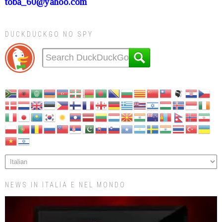
toba_60@yahoo.com
DUCKDUCKGO NO SPY
NEWS IN ITALIA E NEL MONDO