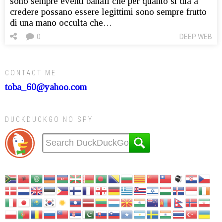
sono sempre eventi banali che per quanto si dia a
credere possano essere legittimi sono sempre frutto
di una mano occulta che…
0
DEEP WEB
CONTACT ME
toba_60@yahoo.com
DUCKDUCKGO NO SPY