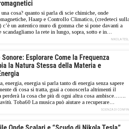
tromagnetici
 una cosa? quanto si parla di scie chimiche, onde
omagnetiche, Haarp e Controllo Climatico, (credeteci sull
) c’è un autentico muro di gomma che si pone davanti a
e scandagliamo la rete in lungo, sopra, sotto e in…
NIKOLA TES
 Sonore: Esplorare Come la Frequenza
ia la Natura Stessa della Materia e
Energia
a, energia, energia si parla tanto di energia senza sapere
mente di cosa si tratta, guai a conoscerla altrimenti il
a perderà la cosa che più di ogni altra cosa ambisce…….
iavitù. Toba60 La musica può aiutare a recuperare…
SCIENZA DI CONFI
ile Onde Scalari e “Scudo di Nikola Tesla”