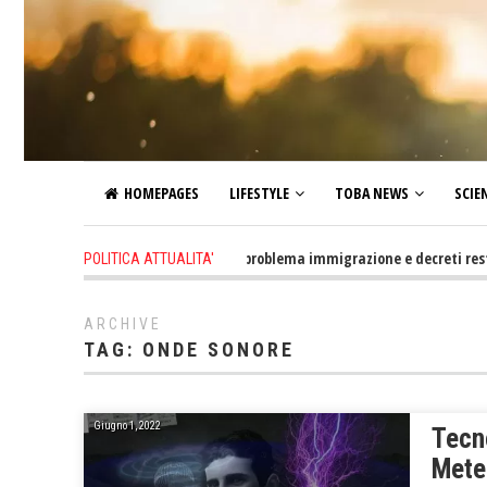
HOMEPAGES
LIFESTYLE
TOBA NEWS
SCIE
4 hours ago
-
Altro che problema immigrazione e decreti restrittivi d
POLITICA ATTUALITA'
ARCHIVE
TAG:
ONDE SONORE
Giugno 1, 2022
Tecn
Mete