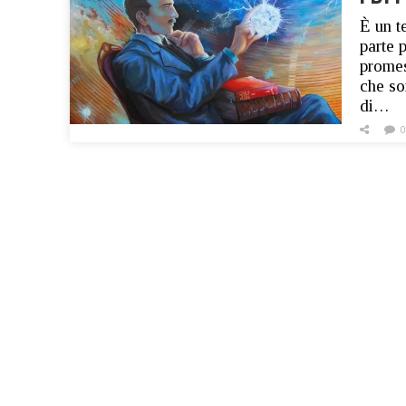
È un t
parte 
promes
che so
di…
0