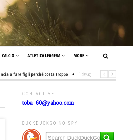
CALCIO
ATLETICA LEGGERA
MORE
a fare figli perché costa troppo
1 day ago
-
Non mi interesso di politica
CONTACT ME
toba_60@yahoo.com
DUCKDUCKGO NO SPY