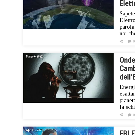
Elet
Sapete
Elettr
parola
noi ch
0
Marzo 6, 2022
Onde
Camb
dell’
Energi
esatta
pianet
la sch
0
Aprile 5, 2021
FBI F