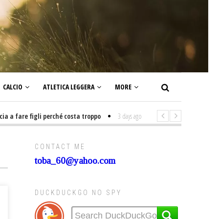
CALCIO
ATLETICA LEGGERA
MORE
fare figli perché costa troppo
3 days ago
-
Non mi interesso di politica 
CONTACT ME
toba_60@yahoo.com
DUCKDUCKGO NO SPY