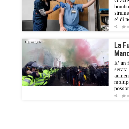
Grazie
bombar
strume
e’ di 
0
Luglio 26, 2021
La Fu
Mand
E’ un 
serata
aument
moltip
posso
0