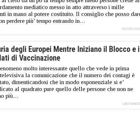
 al cielo da un po di tempo sempre meno persone crede al
damento mediatico messo in atto attraverso i mille
nti in mano al potere costituito. Il consiglio che posso dar
non perdere più’ tempo entrando in…
SOCIOLOGI
ria degli Europei Mentre Iniziano il Blocco e i
ati di Vaccinazione
fenomeno molto interessante quello che vede in prima
 televisiva la comunicazione che il numero dei contagi è
ato, dimenticandosi che in modo esponenziale si e’
licato al quadrato pure quello delle persone che non ne
no più…
LAST MINU