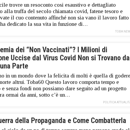
icile trovre un resoconto cosi esaustivo e dettagliato
vo alla truffa del secolo chiamata covid, fatene tesoro e
vate il cuo contenuto affinché non sia vano il lavoro fatto
 ha dedicato la sua vita in funzione di…
TOBA NEW
mia dei “Non Vaccinati”? I Milioni di
one Uccise dal Virus Covid Non si Trovano da
una Parte
o in un mondo dove la felicita di molti è quella di goder
morte altrui. Toba60 Questo lavoro comporta tempo e
 e senza fondi non possiamo dare seguito ad un progetto
ra ormai da anni, sotto c’è un…
POLITICA ATTUALIT
uerra della Propaganda e Come Combatterla