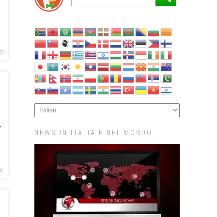
S
e
NEWS IN ITALIA E NEL MONDO
A'