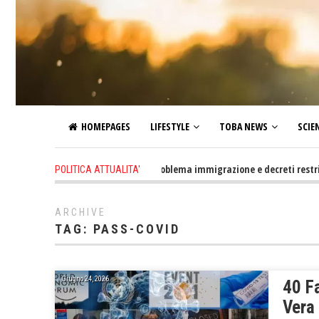
HOMEPAGES
LIFESTYLE
TOBA NEWS
SCIE
2 days ago
-
Altro che problema immigrazione e decreti restrittivi del
POLITICA ATTUALITA'
ARCHIVE
TAG:
PASS-COVID
Giugno 24, 2026
40 F
Vera 